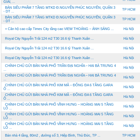
GIAI, ...
BÁN SIÊU PHẨM 7 TẦNG MTKD Đ.NGUYỄN PHÚC NGUYÊN, QUẬN 3
TP HCM
- DT ...
BÁN SIÊU PHẨM 7 TẦNG MTKD Đ.NGUYỄN PHÚC NGUYÊN, QUẬN 3
TP HCM
- DT ...
+ Căn hộ cao cấp Times City tầng cao VIEW THOÁNG – ÁNH SÁNG ...
Hà Nội
Royal City Nguyễn Trãi 124 m2 T30 16.6 tỷ Thanh Xuân ...
Hà Nội
Royal City Nguyễn Trãi 124 m2 T30 16.6 tỷ Thanh Xuân ...
Hà Nội
Royal City Nguyễn Trãi 124 m2 T30 16.6 tỷ Thanh Xuân ...
Hà Nội
CHÍNH CHỦ GỬI BÁN NHÀ PHỐ TRẦN ĐẠI NGHĨA – HAI BÀ TRƯNG 4
Hà Nội
...
CHÍNH CHỦ GỬI BÁN NHÀ PHỐ TRẦN ĐẠI NGHĨA – HAI BÀ TRƯNG 4
Hà Nội
...
CHÍNH CHỦ GỬI BÁN NHÀ PHỐ KIM MÃ – ĐỐNG ĐA 6 TẦNG GARA
Hà Nội
Ô ...
CHÍNH CHỦ GỬI BÁN NHÀ PHỐ KIM MÃ – ĐỐNG ĐA 6 TẦNG GARA
Hà Nội
Ô ...
CHÍNH CHỦ GỬI BÁN NHÀ PHỐ VĨNH HƯNG – HOÀNG MAI 5 TẦNG
Hà Nội
LÔ ...
CHÍNH CHỦ GỬI BÁN NHÀ PHỐ VĨNH HƯNG – HOÀNG MAI 5 TẦNG
Hà Nội
LÔ ...
CHÍNH CHỦ GỬI BÁN NHÀ PHỐ VĨNH HƯNG – HOÀNG MAI 5 TẦNG
Hà Nội
LÔ ...
Bán nhà 4 tầng, 80m2 , đường số 3, Hiệp Bình, Thủ Đức, TP ...
TP HCM