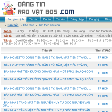
Sàn giao dịch
Tin tức
Dự án
Tư vấn
Đăng nhập
Đăng ký
Đăng 
Cần bán
Cho thuê
Tìm theo nhu cầu
Tất cả
|
Hà Nội
|
Đà Nẵng
|
TP HCM
|
Hải Phòng
|
An Giang
|
Chọn tỉnh thành kh
Tất cả
|
Mặt phố, Mặt tiền
|
Chung cư ,căn hộ
|
Cửa hàng, Văn phòng
|
Nhà ở, Đất 
Tất cả
|
Dưới 500 triệu
|
Từ 500 -1 tỷ
|
Từ 1 -2 tỷ
|
Từ 2 -3 tỷ
|
Từ 3 – 5 tỷ
|
Từ 5 
|
Từ 20 - 30 tỷ
|
Từ 30 - 40 tỷ
|
Từ 40 - 60 tỷ
|
Trên 60 tỷ
Tiêu đề
Tỉnh /T.Phố
BÁN HOMESTAY DÒNG TIỀN GẦN 2 TỶ/ NĂM, MẶT TIỀN 7 TẦNG, ...
TP HCM
BÁN HOMESTAY DÒNG TIỀN GẦN 2 TỶ/ NĂM, MẶT TIỀN 7 TẦNG, ...
TP HCM
BÁN NHÀ MẶT TIỀN ĐƯỜNG QUẢNG HÀM, – DT 97M2, SAU QH CÒN
TP HCM
...
BÁN NHÀ MẶT TIỀN ĐƯỜNG QUẢNG HÀM, – DT 97M2, SAU QH CÒN
TP HCM
...
BÁN HOMESTAY DÒNG TIỀN GẦN 2 TỶ/ NĂM, MẶT TIỀN 7 TẦNG, ...
TP HCM
BÁN NHÀ MẶT TIỀN ĐƯỜNG QUẢNG HÀM, – DT 97M2, SAU QH CÒN
TP HCM
...
BÁN NHÀ 5 TẦNG MẶT TIỀN NGUYỄN HUY TỰ GÓC NGUYẼN VĂN
TP HCM
GIAI, ...
BÁN NHÀ 5 TẦNG MẶT TIỀN NGUYỄN HUY TỰ GÓC NGUYẼN VĂN
TP HCM