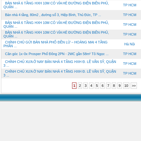
BÁN NHÀ 6 TẦNG HXH 10M CÓ VỈA HÈ ĐƯỜNG ĐIỆN BIÊN PHỦ,
TP HCM
QUẬN ...
Bán nhà 4 tầng, 80m2 , đường số 3, Hiệp Bình, Thủ Đức, TP ...
TP HCM
BÁN NHÀ 6 TẦNG HXH 10M CÓ VỈA HÈ ĐƯỜNG ĐIỆN BIÊN PHỦ,
TP HCM
QUẬN ...
BÁN NHÀ 6 TẦNG HXH 10M CÓ VỈA HÈ ĐƯỜNG ĐIỆN BIÊN PHỦ,
TP HCM
QUẬN ...
CHÍNH CHỦ GỬI BÁN NHÀ PHỐ ĐỀN LỪ – HOÀNG MAI 4 TẦNG
Hà Nội
PHÂN ...
Căn góc 1x-0x Prosper Phố Đông 2PN - 2WC gần 58m² Tô Ngọc ...
TP HCM
CHÍNH CHỦ XƯA Ở NAY BÁN NHÀ 4 TẦNG HXH Đ. LÊ VĂN SỸ, QUẬN
TP HCM
3 ...
CHÍNH CHỦ XƯA Ở NAY BÁN NHÀ 4 TẦNG HXH Đ. LÊ VĂN SỸ, QUẬN
TP HCM
3 ...
1
2
3
4
5
6
7
8
9
10
>>