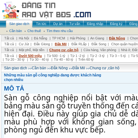
Sàn giao dịch
Tin tức
Dự án
Tư vấn
Đăng nhập
Đăng ký
Đăng 
Cần bán
Cho thuê
Tìm theo nhu cầu
Tất cả
|
Hà Nội
|
Đà Nẵng
|
TP HCM
|
Hải Phòng
|
An Giang
|
Đắk Nông
|
Chọn 
Tất cả
|
Cư Jút
|
Đắk Glong
|
Đắk Mil
|
Đắk RLấp
|
Đắk Song
|
Chọn quận huyện
Tất cả
|
Mặt phố, Mặt tiền
|
Chung cư ,căn hộ
|
Cửa hàng, Văn phòng
|
Nhà ở, Đất
Tất cả
|
Dưới 500 triệu
|
Từ 500 -1 tỷ
|
Từ 1 -2 tỷ
|
Từ 2 -3 tỷ
|
Từ 3 – 5 tỷ
|
Từ 5
|
Từ 20 - 30 tỷ
|
Từ 30 - 40 tỷ
|
Từ 40 - 60 tỷ
|
Trên 60 tỷ
>>
>>
>>
>>
Sàn giao dịch
Cần bán
Đắk Nông
Đắk Mil
Chung cư ,căn hộ
Những màu sàn gỗ công nghiệp đang được khách hàng
chọn nhiều
MÔ TẢ
Sàn gỗ công nghiệp nổi bật với mà
bảng màu sàn gỗ truyền thống đến c
hiện đại. Điều này giúp gia chủ dễ 
màu phù hợp với không gian sống,
phòng ngủ đến khu vực bếp.