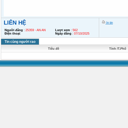
LIÊN HỆ
In tin
Người đăng
:
25359 - AN AN
Lượt xem
:
562
Điện thoại
:
Ngày đăng
:
07/10/2025
Tin cùng người rao
Tiêu đề
Tỉnh /T.Phố