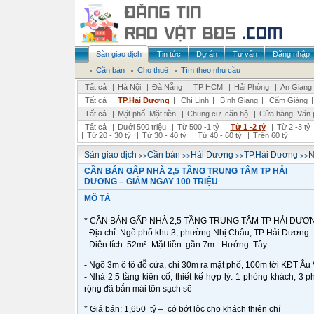
Sàn giao dịch
Tin tức
Dự án
Tư vấn
Đăng nhập
Cần bán
Cho thuê
Tìm theo nhu cầu
Tất cả
|
Hà Nội
|
Đà Nẵng
|
TP HCM
|
Hải Phòng
|
An Giang
Tất cả
|
TP.Hải Dương
|
Chí Linh
|
Bình Giang
|
Cẩm Giàng
Tất cả
|
Mặt phố, Mặt tiền
|
Chung cư ,căn hộ
|
Cửa hàng, Văn 
Tất cả
|
Dưới 500 triệu
|
Từ 500 -1 tỷ
|
Từ 1 -2 tỷ
|
Từ 2 -3 tỷ
|
Từ 20 - 30 tỷ
|
Từ 30 - 40 tỷ
|
Từ 40 - 60 tỷ
|
Trên 60 tỷ
>>
>>
>>
>>
Sàn giao dịch
Cần bán
Hải Dương
TP.Hải Dương
N
CẦN BÁN GẤP NHÀ 2,5 TẦNG TRUNG TÂM TP HẢI
DƯƠNG – GIẢM NGAY 100 TRIỆU
MÔ TẢ
* CẦN BÁN GẤP NHÀ 2,5 TẦNG TRUNG TÂM TP HẢI DƯƠN
- Địa chỉ: Ngõ phố khu 3, phường Nhị Châu, TP Hải Dương
- Diện tích: 52m²- Mặt tiền: gần 7m - Hướng: Tây
- Ngõ 3m ô tô đỗ cửa, chỉ 30m ra mặt phố, 100m tới KĐT Âu Vi
- Nhà 2,5 tầng kiên cố, thiết kế hợp lý: 1 phòng khách, 3 
rộng đã bắn mái tôn sạch sẽ
* Giá bán: 1,650 tỷ – có bớt lộc cho khách thiện chí