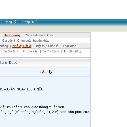
Đăng ký
Đăng tin
|
Hải Dương
|
Chọn tỉnh thành khác
|
Gia Lộc
|
Chọn quận huyện khác
phòng
|
Nhà ở, Đất ở
|
Biệt thự, Phân lô
|
Loại khác
|
Từ 3 – 5 tỷ
|
Từ 5 – 7 tỷ
|
Từ 7 – 10 tỷ
|
Từ 10 - 20 tỷ
hà ở, Đất ở
1,65
tỷ
G – GIẢM NGAY 100 TRIỆU
ệt, khu dân trí cao, giao thông thuận tiện
phòng ngủ (có phòng ngủ tầng 1), 2 vệ sinh, sân phơi cực