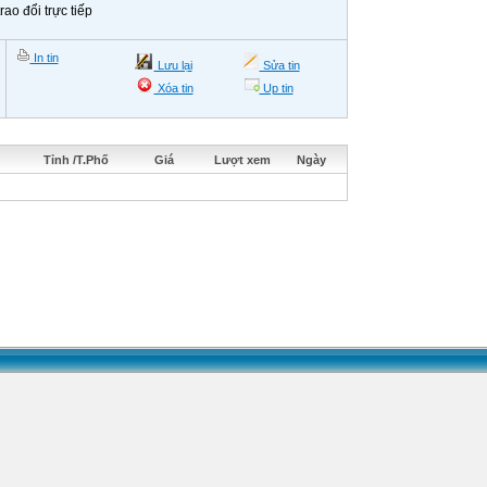
ao đổi trực tiếp
In tin
Lưu lại
Sửa tin
Xóa tin
Up tin
Tỉnh /T.Phố
Giá
Lượt xem
Ngày