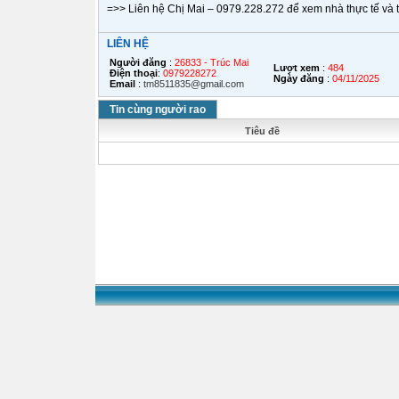
=>> Liên hệ Chị Mai – 0979.228.272 để xem nhà thực tế và tr
LIÊN HỆ
Người đăng
:
26833 - Trúc Mai
Lượt xem
:
484
Điện thoại
:
0979228272
Ngày đăng
:
04/11/2025
Email
:
tm8511835@gmail.com
Tin cùng người rao
Tiêu đề