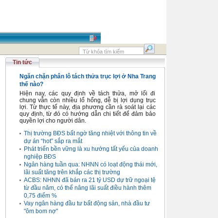
Tin tức
Ngăn chặn phân lô tách thửa trục lợi ở Nha Trang
thế nào?
Hiện nay, các quy định về tách thửa, mở lối đi
chung vẫn còn nhiều lổ hổng, dễ bị lợi dụng trục
lợi. Từ thực tế này, địa phương cần rà soát lại các
quy định, từ đó có hướng dẫn chi tiết để đảm bảo
quyền lợi cho người dân.
Thị trường BĐS bất ngờ tăng nhiệt với thông tin về
dự án “hot” sắp ra mắt
Phát triển bền vững là xu hướng tất yếu của doanh
nghiệp BĐS
Ngân hàng tuần qua: NHNN có loạt động thái mới,
lãi suất tăng trên khắp các thị trường
ACBS: NHNN đã bán ra 21 tỷ USD dự trữ ngoại tệ
từ đầu năm, có thể nâng lãi suất điều hành thêm
0,75 điểm %
Vay ngân hàng đầu tư bất động sản, nhà đầu tư
"ôm bom nợ"