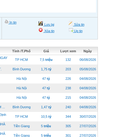
In tin
Lưu lại
Sửa tin
Xóa tin
Up tin
Tỉnh /T.Phố
Giá
Lượt xem
Ngày
NGAY
TP HCM
7,5
triệu
132
06/08/2026
.
Bình Dương
1,75
tỷ
203
05/08/2026
Hà Nội
47
tỷ
226
04/08/2026
Hà Nội
47
tỷ
238
04/08/2026
Hà Nội
47
tỷ
215
04/08/2026
...
Bình Dương
1,47
tỷ
240
04/08/2026
Định
TP HCM
10,5
tỷ
344
30/07/2026
NHÀ
Tiền Giang
5
triệu
305
27/07/2026
NHÀ
Tiền Giang
5
triệu
301
27/07/2026