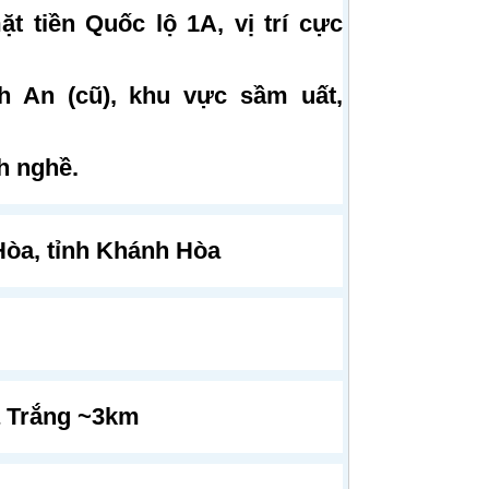
t tiền Quốc lộ 1A, vị trí cực
 An (cũ), khu vực sầm uất,
h nghề.
h Hòa, tỉnh Khánh Hòa
á Trắng ~3km