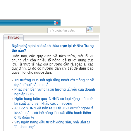
Tin tức
Ngăn chặn phân lô tách thửa trục lợi ở Nha Trang
thế nào?
Hiện nay, các quy định về tách thửa, mở lối đi
chung vẫn còn nhiều lổ hổng, dễ bị lợi dụng trục
lợi. Từ thực tế này, địa phương cần rà soát lại các
quy định, từ đó có hướng dẫn chi tiết để đảm bảo
quyền lợi cho người dân.
Thị trường BĐS bất ngờ tăng nhiệt với thông tin về
dự án “hot” sắp ra mắt
Phát triển bền vững là xu hướng tất yếu của doanh
nghiệp BĐS
Ngân hàng tuần qua: NHNN có loạt động thái mới,
lãi suất tăng trên khắp các thị trường
ACBS: NHNN đã bán ra 21 tỷ USD dự trữ ngoại tệ
từ đầu năm, có thể nâng lãi suất điều hành thêm
0,75 điểm %
Vay ngân hàng đầu tư bất động sản, nhà đầu tư
"ôm bom nợ"