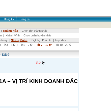
Đăng ký
Đăng tin
|
Khánh Hòa
|
Chọn tỉnh thành khác
ơn
|
Khánh Vĩnh
|
Chọn quận huyện khác
phòng
|
Nhà ở, Đất ở
|
Biệt thự, Phân lô
|
Loại khác
|
Từ 3 – 5 tỷ
|
Từ 5 – 7 tỷ
|
Từ 7 – 10 tỷ
|
Từ 10 - 20 tỷ
, Đất ở
8,5
tỷ
A – VỊ TRÍ KINH DOANH ĐẮC