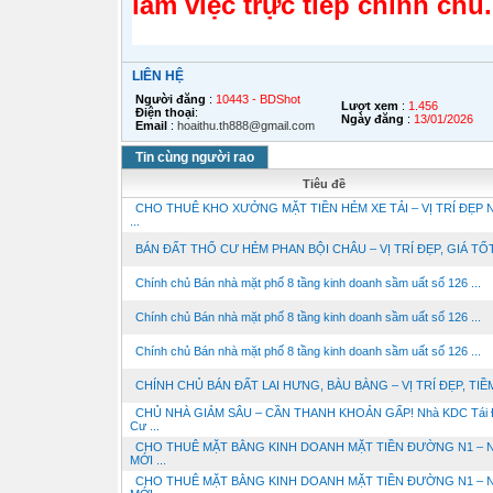
làm việc trực tiếp chính chủ.
LIÊN HỆ
Người đăng
:
10443 - BDShot
Lượt xem
:
1.456
Điện thoại
:
Ngày đăng
:
13/01/2026
Email
:
hoaithu.th888@gmail.com
Tin cùng người rao
Tiêu đề
CHO THUÊ KHO XƯỞNG MẶT TIỀN HẺM XE TẢI – VỊ TRÍ ĐẸP 
...
BÁN ĐẤT THỔ CƯ HẺM PHAN BỘI CHÂU – VỊ TRÍ ĐẸP, GIÁ TỐT
Chính chủ Bán nhà mặt phố 8 tầng kinh doanh sầm uất số 126 ...
Chính chủ Bán nhà mặt phố 8 tầng kinh doanh sầm uất số 126 ...
Chính chủ Bán nhà mặt phố 8 tầng kinh doanh sầm uất số 126 ...
CHÍNH CHỦ BÁN ĐẤT LAI HƯNG, BÀU BÀNG – VỊ TRÍ ĐẸP, TIỀM 
CHỦ NHÀ GIẢM SÂU – CẦN THANH KHOẢN GẤP! Nhà KDC Tái 
Cư ...
CHO THUÊ MẶT BẰNG KINH DOANH MẶT TIỀN ĐƯỜNG N1 – 
MỚI ...
CHO THUÊ MẶT BẰNG KINH DOANH MẶT TIỀN ĐƯỜNG N1 – 