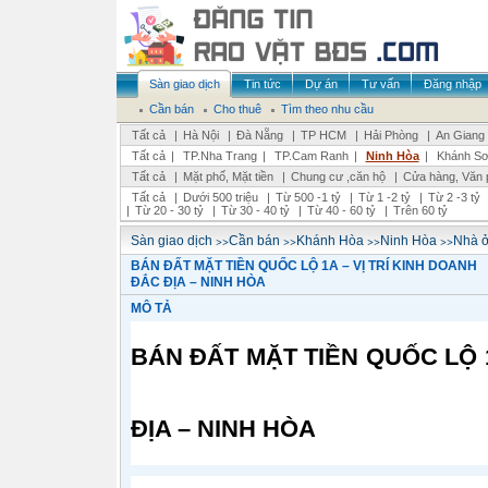
Sàn giao dịch
Tin tức
Dự án
Tư vấn
Đăng nhập
Cần bán
Cho thuê
Tìm theo nhu cầu
Tất cả
|
Hà Nội
|
Đà Nẵng
|
TP HCM
|
Hải Phòng
|
An Giang
Tất cả
|
TP.Nha Trang
|
TP.Cam Ranh
|
Ninh Hòa
|
Khánh S
Tất cả
|
Mặt phố, Mặt tiền
|
Chung cư ,căn hộ
|
Cửa hàng, Văn 
Tất cả
|
Dưới 500 triệu
|
Từ 500 -1 tỷ
|
Từ 1 -2 tỷ
|
Từ 2 -3 tỷ
|
Từ 20 - 30 tỷ
|
Từ 30 - 40 tỷ
|
Từ 40 - 60 tỷ
|
Trên 60 tỷ
>>
>>
>>
>>
Sàn giao dịch
Cần bán
Khánh Hòa
Ninh Hòa
Nhà ở
BÁN ĐẤT MẶT TIỀN QUỐC LỘ 1A – VỊ TRÍ KINH DOANH
ĐẮC ĐỊA – NINH HÒA
MÔ TẢ
BÁN ĐẤT MẶT TIỀN QUỐC LỘ 1
ĐỊA – NINH HÒA