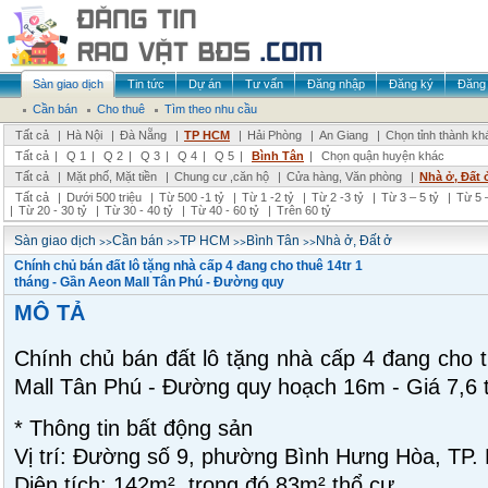
Sàn giao dịch
Tin tức
Dự án
Tư vấn
Đăng nhập
Đăng ký
Đăng 
Cần bán
Cho thuê
Tìm theo nhu cầu
Tất cả
|
Hà Nội
|
Đà Nẵng
|
TP HCM
|
Hải Phòng
|
An Giang
|
Chọn tỉnh thành kh
Tất cả
|
Q 1
|
Q 2
|
Q 3
|
Q 4
|
Q 5
|
Bình Tân
|
Chọn quận huyện khác
Tất cả
|
Mặt phố, Mặt tiền
|
Chung cư ,căn hộ
|
Cửa hàng, Văn phòng
|
Nhà ở, Đất 
Tất cả
|
Dưới 500 triệu
|
Từ 500 -1 tỷ
|
Từ 1 -2 tỷ
|
Từ 2 -3 tỷ
|
Từ 3 – 5 tỷ
|
Từ 5 –
|
Từ 20 - 30 tỷ
|
Từ 30 - 40 tỷ
|
Từ 40 - 60 tỷ
|
Trên 60 tỷ
>>
>>
>>
>>
Sàn giao dịch
Cần bán
TP HCM
Bình Tân
Nhà ở, Đất ở
Chính chủ bán đất lô tặng nhà cấp 4 đang cho thuê 14tr 1
tháng - Gần Aeon Mall Tân Phú - Đường quy
MÔ TẢ
Chính chủ bán đất lô tặng nhà cấp 4 đang cho t
Mall Tân Phú - Đường quy hoạch 16m - Giá 7,6 
* Thông tin bất động sản
Vị trí: Đường số 9, phường Bình Hưng Hòa, TP.
Diện tích: 142m², trong đó 83m² thổ cư.