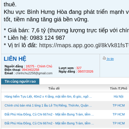
thuê.
Khu vực Bình Hưng Hòa đang phát triển mạnh v
tốt, tiềm năng tăng giá bền vững.
* Giá bán: 7,6 tỷ (thương lượng trực tiếp với chí
* Liên hệ: 0983 124 987
* Vị trí lô đất:
https://maps.app.goo.gl/8kVk81fs
LIÊN HỆ
In tin
Người đăng
:
18275 - Chính Chủ
Lượt xem
:
327
Điện thoại
:
0943402258
Ngày đăng
:
08/07/2026
Email
:
chinhchu2258@gmail.com
Tin cùng người rao
Tiêu đề
Tỉnh /T.Phố
Hàng hiếm Tựu Liệt, 40m2 x 4 tầng, mặt tiền 6m, lô góc, ngõ ...
Hà Nội
Chính chủ bán nhà 1 lửng 1 lầu Lê Thị Riêng, Thới An, Quận ...
TP HCM
Đất Phú Hòa Đông, Củ Chi 667m2 - Mặt tiền Bưng Tràm, tiềm ...
TP HCM
Đất Phú Hòa Đông, Củ Chi 667m2 - Mặt tiền Bưng Tràm, tiềm ...
TP HCM