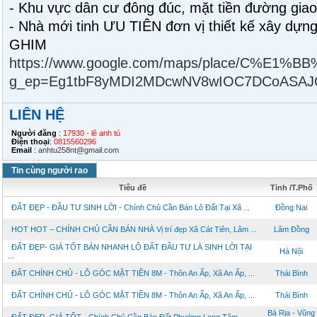
- Khu vực dân cư đông đúc, mặt tiền đường giao
- Nhà mới tinh ƯU TIÊN đơn vị thiết kế xây dựn
G
https://www.google.com/maps/place/C%
g_ep=Eg1tbF8yMDI2MDcwNV8wIOC7DCoASA
LIÊN HỆ
Người đăng
:
17930 - lê anh tú
Điện thoại
:
0815560296
Email
:
anhtu258nt@gmail.com
Tin cùng người rao
Tiêu đề
Tỉnh /T.Phố
ĐẤT ĐẸP - ĐẦU TƯ SINH LỜI - Chính Chủ Cần Bán Lô Đất Tại Xã ...
Đồng Nai
HOT HOT – CHÍNH CHỦ CẦN BÁN NHÀ Vị trí đẹp Xã Cát Tiên, Lâm ...
Lâm Đồng
ĐẤT ĐẸP- GIÁ TỐT BÁN NHANH LÔ ĐẤT ĐẦU TƯ LÀ SINH LỜI TẠI
Hà Nội
...
ĐẤT CHÍNH CHỦ - LÔ GÓC MẶT TIỀN 8M - Thôn An Ấp, Xã An Ấp, ...
Thái Bình
ĐẤT CHÍNH CHỦ - LÔ GÓC MẶT TIỀN 8M - Thôn An Ấp, Xã An Ấp, ...
Thái Bình
Bà Rịa - Vũng