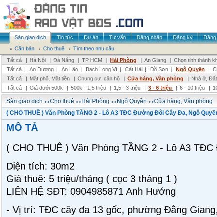
Sàn giao dịch
Tin tức
Dự án
Tư vấn
Đăng nhập
Đăng ký
Đăng 
Cần bán
Cho thuê
Tìm theo nhu cầu
Tất cả
|
Hà Nội
|
Đà Nẵng
|
TP HCM
|
Hải Phòng
|
An Giang
|
Chọn tỉnh thành k
Tất cả
|
An Dương
|
An Lão
|
Bạch Long Vĩ
|
Cát Hải
|
Đồ Sơn
|
Ngô Quyền
|
C
Tất cả
|
Mặt phố, Mặt tiền
|
Chung cư ,căn hộ
|
Cửa hàng, Văn phòng
|
Nhà ở, Đất
Tất cả
|
Giá dưới 500k
|
500k - 1,5 triệu
|
1,5 - 3 triệu
|
3 - 6 triệu
|
6 - 10 triệu
|
1
>>
>>
>>
>>
Sàn giao dịch
Cho thuê
Hải Phòng
Ngô Quyền
Cửa hàng, Văn phòng
( CHO THUÊ ) Văn Phòng TẦNG 2 - Lô A3 TĐC Đường Đôi Cây Đa, Ngô Quyền
MÔ TẢ
( CHO THUÊ ) Văn Phòng TẦNG 2 - Lô A3 TĐC 
Diện tích: 30m2
Giá thuê: 5 triệu/tháng ( cọc 3 tháng 1 )
LIÊN HỆ SĐT: 0904985871 Anh Hướng
- Vị trí: TĐC cây đa 13 gốc, phường Đằng Gian