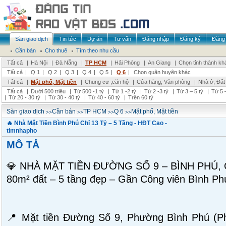
Sàn giao dịch
Tin tức
Dự án
Tư vấn
Đăng nhập
Đăng ký
Đăng 
Cần bán
Cho thuê
Tìm theo nhu cầu
Tất cả
|
Hà Nội
|
Đà Nẵng
|
TP HCM
|
Hải Phòng
|
An Giang
|
Chọn tỉnh thành kh
Tất cả
|
Q 1
|
Q 2
|
Q 3
|
Q 4
|
Q 5
|
Q 6
|
Chọn quận huyện khác
Tất cả
|
Mặt phố, Mặt tiền
|
Chung cư ,căn hộ
|
Cửa hàng, Văn phòng
|
Nhà ở, Đất
Tất cả
|
Dưới 500 triệu
|
Từ 500 -1 tỷ
|
Từ 1 -2 tỷ
|
Từ 2 -3 tỷ
|
Từ 3 – 5 tỷ
|
Từ 5 –
|
Từ 20 - 30 tỷ
|
Từ 30 - 40 tỷ
|
Từ 40 - 60 tỷ
|
Trên 60 tỷ
>>
>>
>>
>>
Sàn giao dịch
Cần bán
TP HCM
Q 6
Mặt phố, Mặt tiền
🔥 Nhà Mặt Tiền Bình Phú Chỉ 13 Tỷ – 5 Tầng - HĐT Cao -
timnhapho
MÔ TẢ
💎 NHÀ MẶT TIỀN ĐƯỜNG SỐ 9 – BÌNH PHÚ,
80m² đất – 5 tầng đẹp – Gần Công viên Bình Phú
📍 Mặt tiền Đường Số 9, Phường Bình Phú (P