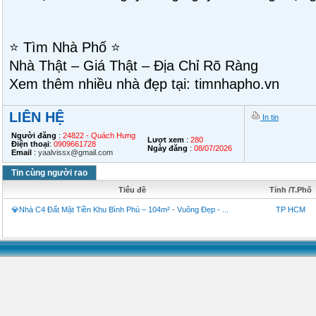
⭐ Tìm Nhà Phố ⭐
Nhà Thật – Giá Thật – Địa Chỉ Rõ Ràng
Xem thêm nhiều nhà đẹp tại: timnhapho.vn
LIÊN HỆ
In tin
Người đăng
:
24822 - Quách Hưng
Lượt xem
:
280
Điện thoại
:
0909661728
Ngày đăng
:
08/07/2026
Email
:
yaalvissx@gmail.com
Tin cùng người rao
Tiêu đề
Tỉnh /T.Phố
💎Nhà C4 Đất Mặt Tiền Khu Bình Phú – 104m² - Vuông Đẹp - ...
TP HCM