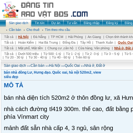
Sàn giao dịch
Tin tức
Dự án
Tư vấn
Đăng nhập
Đăng ký
Đăng 
Cần bán
Cho thuê
Tìm theo nhu cầu
Tất cả
|
Hà Nội
|
Đà Nẵng
|
TP HCM
|
Hải Phòng
|
An Giang
|
Chọn tỉnh thành k
Tất cả
|
Hoàn Kiếm
|
Hai Bà Trưng
|
Đống Đa
|
Tây Hồ
|
Thanh Xuân
|
Quốc Oai
Tất cả
|
Mặt phố, Mặt tiền
|
Chung cư ,căn hộ
|
Cửa hàng, Văn phòng
|
Nhà ở, Đất 
Tất cả
|
Dưới 500 triệu
|
Từ 500 -1 tỷ
|
Từ 1 -2 tỷ
|
Từ 2 -3 tỷ
|
Từ 3 – 5 tỷ
|
Từ 5 –
|
Từ 20 - 30 tỷ
|
Từ 30 - 40 tỷ
|
Từ 40 - 60 tỷ
|
Trên 60 tỷ
>>
>>
>>
>>
Sàn giao dịch
Cần bán
Hà Nội
Quốc Oai
Nhà ở, Đất ở
bán nhà đồng Lư, Hưng đạo. Quốc oai, hà nội 520m2, view
siêu đẹp
MÔ TẢ
bán nhà diện tích 520m2 ở thôn đồng lư, xã Hưn
nhà cách đường tl419 300m. thế cao, đất bằng p
phía Vínmart city
mảnh đất sẵn nhà cấp 4, 3 ngủ, sân rộng