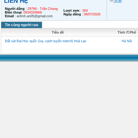
LIÊN HỆ
In tin
Người đăng
:
29796 - Trần Chung
Lượt xem
:
304
Điện thoại
:
0934334866
Ngày đăng
:
08/07/2026
Email
:
anhnh.an05@gmail.com
Tin cùng người rao
Tiêu đề
Tỉnh /T.Phố
Đất sát Đại Học quốc Gia, cạnh tuyến metro5 Hoà Lạc
Hà Nội