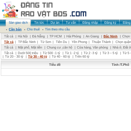
Sàn giao dịch
Tin tức
Dự án
Tư vấn
Đăng nhập
Đăng ký
Đăng 
Cần bán
Cho thuê
Tìm theo nhu cầu
Tất cả
|
Hà Nội
|
Đà Nẵng
|
TP HCM
|
Hải Phòng
|
An Giang
|
Bắc Ninh
|
Chọn 
Tất cả
|
TP.Bắc Ninh
|
Từ Sơn
|
Tiên Du
|
Yên Phong
|
Thuận Thành
|
Chọn quận
Tất cả
|
Mặt phố, Mặt tiền
|
Chung cư ,căn hộ
|
Cửa hàng, Văn phòng
|
Nhà ở, Đất ở
Tất cả
|
Dưới 500 triệu
|
Từ 500 -1 tỷ
|
Từ 1 -2 tỷ
|
Từ 2 -3 tỷ
|
Từ 3 – 5 tỷ
|
Từ 5 –
|
Từ 20 - 30 tỷ
|
Từ 30 - 40 tỷ
|
Từ 40 - 60 tỷ
|
Trên 60 tỷ
Tiêu đề
Tỉnh /T.Phố