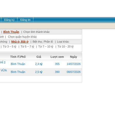
Đăng ký
Đăng tin
|
Bình Thuận
|
Chọn tỉnh thành khác
inh
|
Chọn quận huyện khác
phòng
|
Nhà ở, Đất ở
|
Biệt thự, Phân lô
|
Loại khác
|
Từ 3 – 5 tỷ
|
Từ 5 – 7 tỷ
|
Từ 7 – 10 tỷ
|
Từ 10 - 20 tỷ
Tỉnh /T.Phố
Giá
Lượt xem
Ngày
HỈ 2
Bình Thuận
2,4
tỷ
355
14/07/2026
 VỪA
Bình Thuận
2,5
tỷ
390
08/07/2026