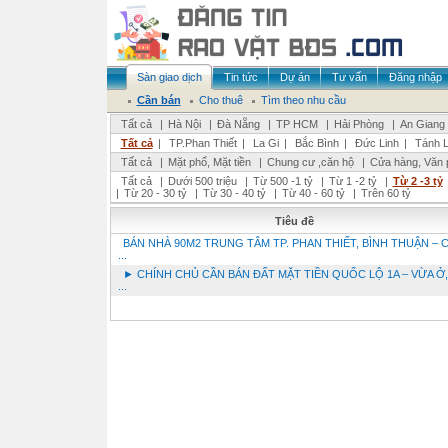
Sàn giao dịch
Tin tức
Dự án
Tư vấn
Đăng nhập
Cần bán
Cho thuê
Tìm theo nhu cầu
Tất cả
|
Hà Nội
|
Đà Nẵng
|
TP HCM
|
Hải Phòng
|
An Giang
Tất cả
|
TP.Phan Thiết
|
La Gi
|
Bắc Bình
|
Đức Linh
|
Tánh L
Tất cả
|
Mặt phố, Mặt tiền
|
Chung cư ,căn hộ
|
Cửa hàng, Văn 
Tất cả
|
Dưới 500 triệu
|
Từ 500 -1 tỷ
|
Từ 1 -2 tỷ
|
Từ 2 -3 tỷ
|
Từ 20 - 30 tỷ
|
Từ 30 - 40 tỷ
|
Từ 40 - 60 tỷ
|
Trên 60 tỷ
Tiêu đề
BÁN NHÀ 90M2 TRUNG TÂM TP. PHAN THIẾT, BÌNH THUẬN – C
...
► CHÍNH CHỦ CẦN BÁN ĐẤT MẶT TIỀN QUỐC LỘ 1A – VỪA Ở,
...