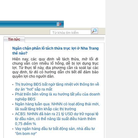
Tin tức
Ngăn chặn phân lô tách thửa trục lợi ở Nha Trang
thế nào?
Hiện nay, các quy định về tách thửa, mở lối đi
chung vẫn còn nhiều lổ hổng, dễ bị lợi dụng trục
lợi. Từ thực tế này, địa phương cần rà soát lại các
quy định, từ đó có hướng dẫn chi tiết để đảm bảo
quyền lợi cho người dân.
Thị trường BĐS bất ngờ tăng nhiệt với thông tin về
dự án “hot” sắp ra mắt
Phát triển bền vững là xu hướng tất yếu của doanh
nghiệp BĐS
Ngân hàng tuần qua: NHNN có loạt động thái mới,
lãi suất tăng trên khắp các thị trường
ACBS: NHNN đã bán ra 21 tỷ USD dự trữ ngoại tệ
từ đầu năm, có thể nâng lãi suất điều hành thêm
0,75 điểm %
Vay ngân hàng đầu tư bất động sản, nhà đầu tư
"ôm bom nợ"