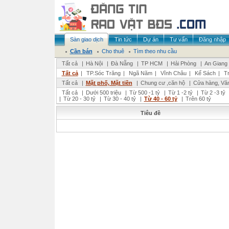
Sàn giao dịch
Tin tức
Dự án
Tư vấn
Đăng nhập
Cần bán
Cho thuê
Tìm theo nhu cầu
Tất cả
|
Hà Nội
|
Đà Nẵng
|
TP HCM
|
Hải Phòng
|
An Giang
Tất cả
|
TP.Sóc Trăng
|
Ngã Năm
|
Vĩnh Châu
|
Kế Sách
|
T
Tất cả
|
Mặt phố, Mặt tiền
|
Chung cư ,căn hộ
|
Cửa hàng, Vă
Tất cả
|
Dưới 500 triệu
|
Từ 500 -1 tỷ
|
Từ 1 -2 tỷ
|
Từ 2 -3 tỷ
|
Từ 20 - 30 tỷ
|
Từ 30 - 40 tỷ
|
Từ 40 - 60 tỷ
|
Trên 60 tỷ
Tiêu đề