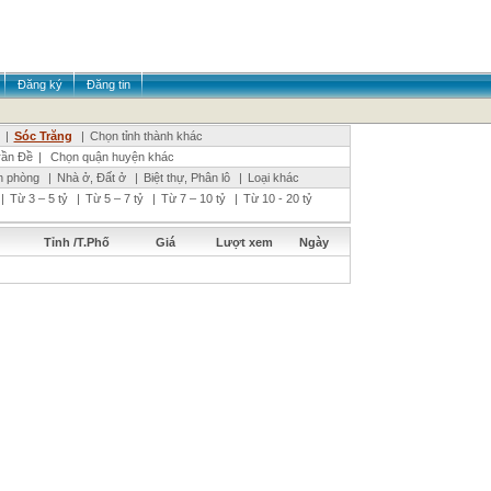
Đăng ký
Đăng tin
|
Sóc Trăng
|
Chọn tỉnh thành khác
rần Đề
|
Chọn quận huyện khác
n phòng
|
Nhà ở, Đất ở
|
Biệt thự, Phân lô
|
Loại khác
|
Từ 3 – 5 tỷ
|
Từ 5 – 7 tỷ
|
Từ 7 – 10 tỷ
|
Từ 10 - 20 tỷ
Tỉnh /T.Phố
Giá
Lượt xem
Ngày