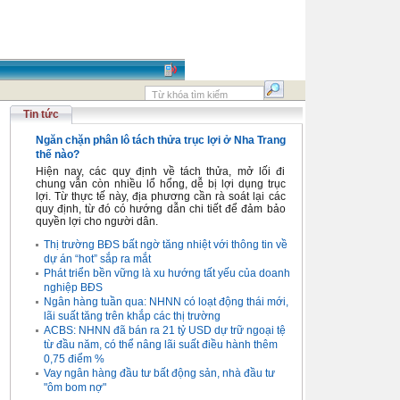
Tin tức
Ngăn chặn phân lô tách thửa trục lợi ở Nha Trang
thế nào?
Hiện nay, các quy định về tách thửa, mở lối đi
chung vẫn còn nhiều lổ hổng, dễ bị lợi dụng trục
lợi. Từ thực tế này, địa phương cần rà soát lại các
quy định, từ đó có hướng dẫn chi tiết để đảm bảo
quyền lợi cho người dân.
Thị trường BĐS bất ngờ tăng nhiệt với thông tin về
dự án “hot” sắp ra mắt
Phát triển bền vững là xu hướng tất yếu của doanh
nghiệp BĐS
Ngân hàng tuần qua: NHNN có loạt động thái mới,
lãi suất tăng trên khắp các thị trường
ACBS: NHNN đã bán ra 21 tỷ USD dự trữ ngoại tệ
từ đầu năm, có thể nâng lãi suất điều hành thêm
0,75 điểm %
Vay ngân hàng đầu tư bất động sản, nhà đầu tư
"ôm bom nợ"