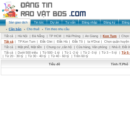
Sàn giao dịch
Tin tức
Dự án
Tư vấn
Đăng nhập
Đăng ký
Đăng 
Cần bán
Cho thuê
Tìm theo nhu cầu
Tất cả
|
Hà Nội
|
Đà Nẵng
|
TP HCM
|
Hải Phòng
|
An Giang
|
Kon Tum
|
Chọn 
Tất cả
|
TP.Kon Tum
|
Đắk Glei
|
Đắk Hà
|
Đắk Tô
|
Ia H'Drai
|
Chọn quận huyện
Tất cả
|
Mặt phố, Mặt tiền
|
Chung cư ,căn hộ
|
Cửa hàng, Văn phòng
|
Nhà ở, Đất ở
Tất cả
|
Dưới 500 triệu
|
Từ 500 -1 tỷ
|
Từ 1 -2 tỷ
|
Từ 2 -3 tỷ
|
Từ 3 – 5 tỷ
|
Từ 5 
|
Từ 20 - 30 tỷ
|
Từ 30 - 40 tỷ
|
Từ 40 - 60 tỷ
|
Trên 60 tỷ
Tiêu đề
Tỉnh /T.Phố