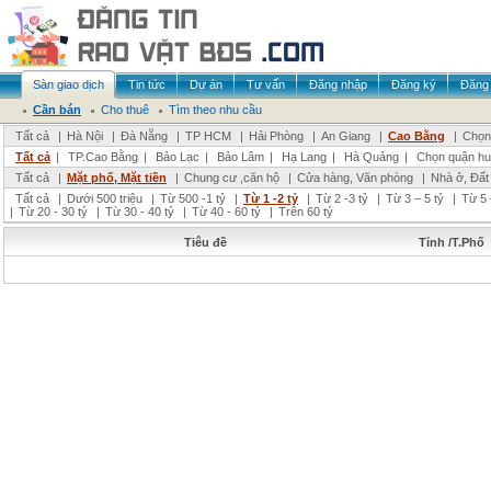
Sàn giao dịch
Tin tức
Dự án
Tư vấn
Đăng nhập
Đăng ký
Đăng 
Cần bán
Cho thuê
Tìm theo nhu cầu
Tất cả
|
Hà Nội
|
Đà Nẵng
|
TP HCM
|
Hải Phòng
|
An Giang
|
Cao Bằng
|
Chọn 
Tất cả
|
TP.Cao Bằng
|
Bảo Lạc
|
Bảo Lâm
|
Hạ Lang
|
Hà Quảng
|
Chọn quận hu
Tất cả
|
Mặt phố, Mặt tiền
|
Chung cư ,căn hộ
|
Cửa hàng, Văn phòng
|
Nhà ở, Đất
Tất cả
|
Dưới 500 triệu
|
Từ 500 -1 tỷ
|
Từ 1 -2 tỷ
|
Từ 2 -3 tỷ
|
Từ 3 – 5 tỷ
|
Từ 5 
|
Từ 20 - 30 tỷ
|
Từ 30 - 40 tỷ
|
Từ 40 - 60 tỷ
|
Trên 60 tỷ
Tiêu đề
Tỉnh /T.Phố