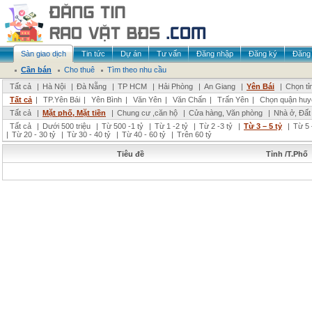
Sàn giao dịch
Tin tức
Dự án
Tư vấn
Đăng nhập
Đăng ký
Đăng 
Cần bán
Cho thuê
Tìm theo nhu cầu
Tất cả
|
Hà Nội
|
Đà Nẵng
|
TP HCM
|
Hải Phòng
|
An Giang
|
Yên Bái
|
Chọn tỉ
Tất cả
|
TP.Yên Bái
|
Yên Bình
|
Văn Yên
|
Văn Chấn
|
Trấn Yên
|
Chọn quận huy
Tất cả
|
Mặt phố, Mặt tiền
|
Chung cư ,căn hộ
|
Cửa hàng, Văn phòng
|
Nhà ở, Đất
Tất cả
|
Dưới 500 triệu
|
Từ 500 -1 tỷ
|
Từ 1 -2 tỷ
|
Từ 2 -3 tỷ
|
Từ 3 – 5 tỷ
|
Từ 5 
|
Từ 20 - 30 tỷ
|
Từ 30 - 40 tỷ
|
Từ 40 - 60 tỷ
|
Trên 60 tỷ
Tiêu đề
Tỉnh /T.Phố