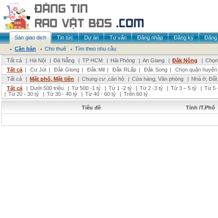
Sàn giao dịch
Tin tức
Dự án
Tư vấn
Đăng nhập
Đăng ký
Đăng 
Cần bán
Cho thuê
Tìm theo nhu cầu
Tất cả
|
Hà Nội
|
Đà Nẵng
|
TP HCM
|
Hải Phòng
|
An Giang
|
Đắk Nông
|
Chọn 
Tất cả
|
Cư Jút
|
Đắk Glong
|
Đắk Mil
|
Đắk RLấp
|
Đắk Song
|
Chọn quận huyện
Tất cả
|
Mặt phố, Mặt tiền
|
Chung cư ,căn hộ
|
Cửa hàng, Văn phòng
|
Nhà ở, Đất
Tất cả
|
Dưới 500 triệu
|
Từ 500 -1 tỷ
|
Từ 1 -2 tỷ
|
Từ 2 -3 tỷ
|
Từ 3 – 5 tỷ
|
Từ 5 
|
Từ 20 - 30 tỷ
|
Từ 30 - 40 tỷ
|
Từ 40 - 60 tỷ
|
Trên 60 tỷ
Tiêu đề
Tỉnh /T.Phố