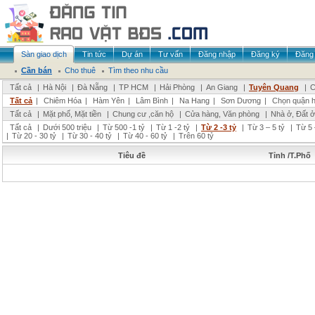
Sàn giao dịch
Tin tức
Dự án
Tư vấn
Đăng nhập
Đăng ký
Đăng 
Cần bán
Cho thuê
Tìm theo nhu cầu
Tất cả
|
Hà Nội
|
Đà Nẵng
|
TP HCM
|
Hải Phòng
|
An Giang
|
Tuyên Quang
|
C
Tất cả
|
Chiêm Hóa
|
Hàm Yên
|
Lâm Bình
|
Na Hang
|
Sơn Dương
|
Chọn quận 
Tất cả
|
Mặt phố, Mặt tiền
|
Chung cư ,căn hộ
|
Cửa hàng, Văn phòng
|
Nhà ở, Đất ở
Tất cả
|
Dưới 500 triệu
|
Từ 500 -1 tỷ
|
Từ 1 -2 tỷ
|
Từ 2 -3 tỷ
|
Từ 3 – 5 tỷ
|
Từ 5 
|
Từ 20 - 30 tỷ
|
Từ 30 - 40 tỷ
|
Từ 40 - 60 tỷ
|
Trên 60 tỷ
Tiêu đề
Tỉnh /T.Phố