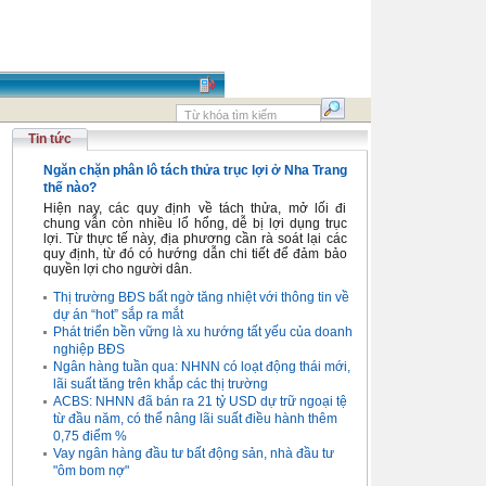
Tin tức
Ngăn chặn phân lô tách thửa trục lợi ở Nha Trang
thế nào?
Hiện nay, các quy định về tách thửa, mở lối đi
chung vẫn còn nhiều lổ hổng, dễ bị lợi dụng trục
lợi. Từ thực tế này, địa phương cần rà soát lại các
quy định, từ đó có hướng dẫn chi tiết để đảm bảo
quyền lợi cho người dân.
Thị trường BĐS bất ngờ tăng nhiệt với thông tin về
dự án “hot” sắp ra mắt
Phát triển bền vững là xu hướng tất yếu của doanh
nghiệp BĐS
Ngân hàng tuần qua: NHNN có loạt động thái mới,
lãi suất tăng trên khắp các thị trường
ACBS: NHNN đã bán ra 21 tỷ USD dự trữ ngoại tệ
từ đầu năm, có thể nâng lãi suất điều hành thêm
0,75 điểm %
Vay ngân hàng đầu tư bất động sản, nhà đầu tư
"ôm bom nợ"