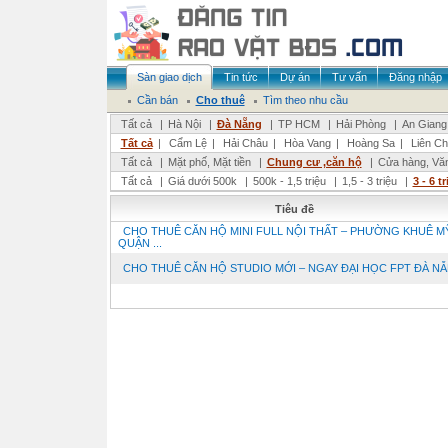
Sàn giao dịch
Tin tức
Dự án
Tư vấn
Đăng nhập
Cần bán
Cho thuê
Tìm theo nhu cầu
Tất cả
|
Hà Nội
|
Đà Nẵng
|
TP HCM
|
Hải Phòng
|
An Giang
Tất cả
|
Cẩm Lệ
|
Hải Châu
|
Hòa Vang
|
Hoàng Sa
|
Liên Ch
Tất cả
|
Mặt phố, Mặt tiền
|
Chung cư ,căn hộ
|
Cửa hàng, Vă
Tất cả
|
Giá dưới 500k
|
500k - 1,5 triệu
|
1,5 - 3 triệu
|
3 - 6 t
Tiêu đề
CHO THUÊ CĂN HỘ MINI FULL NỘI THẤT – PHƯỜNG KHUÊ M
QUẬN ...
CHO THUÊ CĂN HỘ STUDIO MỚI – NGAY ĐẠI HỌC FPT ĐÀ N