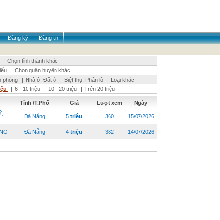
Đăng ký
Đăng tin
|
Chọn tỉnh thành khác
iểu
|
Chọn quận huyện khác
n phòng
|
Nhà ở, Đất ở
|
Biệt thự, Phân lô
|
Loại khác
riệu
|
6 - 10 triệu
|
10 - 20 triệu
|
Trên 20 triệu
Tỉnh /T.Phố
Giá
Lượt xem
Ngày
Ỹ,
Đà Nẵng
5
triệu
360
15/07/2026
ẴNG
Đà Nẵng
4
triệu
382
14/07/2026