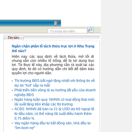
Tin tức
Ngăn chặn phân lô tách thửa trục lợi ở Nha Trang
thế nào?
Hiện nay, các quy định về tách thửa, mở lối đi
chung vẫn còn nhiều lổ hổng, dễ bị lợi dụng trục
lợi. Từ thực tế này, địa phương cần rà soát lại các
quy định, từ đó có hướng dẫn chi tiết để đảm bảo
quyền lợi cho người dân.
Thị trường BĐS bất ngờ tăng nhiệt với thông tin về
dự án “hot” sắp ra mắt
Phát triển bền vững là xu hướng tất yếu của doanh
nghiệp BĐS
Ngân hàng tuần qua: NHNN có loạt động thái mới,
lãi suất tăng trên khắp các thị trường
ACBS: NHNN đã bán ra 21 tỷ USD dự trữ ngoại tệ
từ đầu năm, có thể nâng lãi suất điều hành thêm
0,75 điểm %
Vay ngân hàng đầu tư bất động sản, nhà đầu tư
"ôm bom nợ"