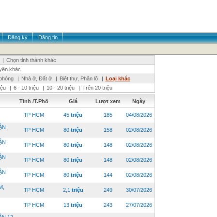
Đăng ký
Đăng tin
|
Chọn tỉnh thành khác
yện khác
phòng
|
Nhà ở, Đất ở
|
Biệt thự, Phân lô
|
Loại khác
riệu
|
6 - 10 triệu
|
10 - 20 triệu
|
Trên 20 triệu
Tỉnh /T.Phố
Giá
Lượt xem
Ngày
TP HCM
45
triệu
185
04/08/2026
ẬN
TP HCM
80
triệu
158
02/08/2026
ẬN
TP HCM
80
triệu
148
02/08/2026
ẬN
TP HCM
80
triệu
148
02/08/2026
ẬN
TP HCM
80
triệu
144
02/08/2026
M,
TP HCM
2,1
triệu
249
30/07/2026
TP HCM
13
triệu
243
27/07/2026