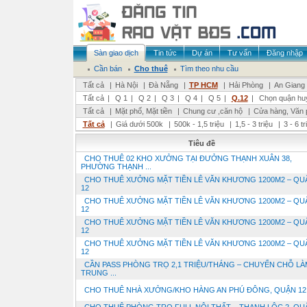
Sàn giao dịch
Tin tức
Dự án
Tư vấn
Đăng nhập
Cần bán
Cho thuê
Tìm theo nhu cầu
Tất cả
|
Hà Nội
|
Đà Nẵng
|
TP HCM
|
Hải Phòng
|
An Giang
Tất cả
|
Q 1
|
Q 2
|
Q 3
|
Q 4
|
Q 5
|
Q.12
|
Chọn quận hu
Tất cả
|
Mặt phố, Mặt tiền
|
Chung cư ,căn hộ
|
Cửa hàng, Văn 
Tất cả
|
Giá dưới 500k
|
500k - 1,5 triệu
|
1,5 - 3 triệu
|
3 - 6 t
Tiêu đề
CHO THUÊ 02 KHO XƯỞNG TẠI ĐƯỞNG THẠNH XUÂN 38,
PHƯỜNG THẠNH ...
CHO THUÊ XƯỞNG MẶT TIỀN LÊ VĂN KHƯƠNG 1200M2 – QU
12
CHO THUÊ XƯỞNG MẶT TIỀN LÊ VĂN KHƯƠNG 1200M2 – QU
12
CHO THUÊ XƯỞNG MẶT TIỀN LÊ VĂN KHƯƠNG 1200M2 – QU
12
CHO THUÊ XƯỞNG MẶT TIỀN LÊ VĂN KHƯƠNG 1200M2 – QU
12
CẦN PASS PHÒNG TRỌ 2,1 TRIỆU/THÁNG – CHUYỂN CHỖ LÀ
TRUNG ...
CHO THUÊ NHÀ XƯỞNG/KHO HÀNG AN PHÚ ĐÔNG, QUẬN 12