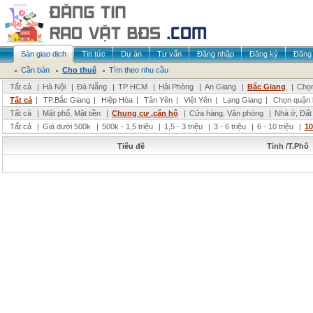
Sàn giao dịch
Tin tức
Dự án
Tư vấn
Đăng nhập
Đăng ký
Đăng 
Cần bán
Cho thuê
Tìm theo nhu cầu
Tất cả
|
Hà Nội
|
Đà Nẵng
|
TP HCM
|
Hải Phòng
|
An Giang
|
Bắc Giang
|
Chọn
Tất cả
|
TP.Bắc Giang
|
Hiệp Hòa
|
Tân Yên
|
Việt Yên
|
Lạng Giang
|
Chọn quận 
Tất cả
|
Mặt phố, Mặt tiền
|
Chung cư ,căn hộ
|
Cửa hàng, Văn phòng
|
Nhà ở, Đất
Tất cả
|
Giá dưới 500k
|
500k - 1,5 triệu
|
1,5 - 3 triệu
|
3 - 6 triệu
|
6 - 10 triệu
|
10
Tiêu đề
Tỉnh /T.Phố