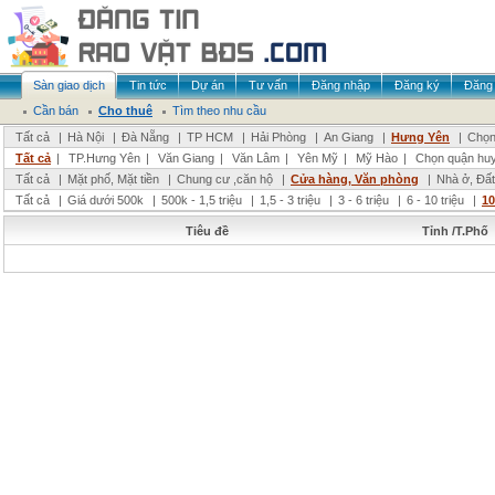
Sàn giao dịch
Tin tức
Dự án
Tư vấn
Đăng nhập
Đăng ký
Đăng 
Cần bán
Cho thuê
Tìm theo nhu cầu
Tất cả
|
Hà Nội
|
Đà Nẵng
|
TP HCM
|
Hải Phòng
|
An Giang
|
Hưng Yên
|
Chọn
Tất cả
|
TP.Hưng Yên
|
Văn Giang
|
Văn Lâm
|
Yên Mỹ
|
Mỹ Hào
|
Chọn quận hu
Tất cả
|
Mặt phố, Mặt tiền
|
Chung cư ,căn hộ
|
Cửa hàng, Văn phòng
|
Nhà ở, Đất
Tất cả
|
Giá dưới 500k
|
500k - 1,5 triệu
|
1,5 - 3 triệu
|
3 - 6 triệu
|
6 - 10 triệu
|
10
Tiêu đề
Tỉnh /T.Phố