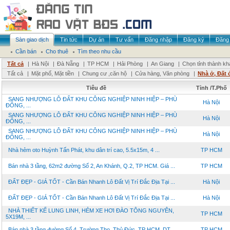
Sàn giao dịch
Tin tức
Dự án
Tư vấn
Đăng nhập
Đăng ký
Đăng 
Cần bán
Cho thuê
Tìm theo nhu cầu
Tất cả
|
Hà Nội
|
Đà Nẵng
|
TP HCM
|
Hải Phòng
|
An Giang
|
Chọn tỉnh thành kh
Tất cả
|
Mặt phố, Mặt tiền
|
Chung cư ,căn hộ
|
Cửa hàng, Văn phòng
|
Nhà ở, Đất 
Tiêu đề
Tỉnh /T.Phố
SANG NHƯỢNG LÔ ĐẤT KHU CÔNG NGHIỆP NINH HIỆP – PHÙ
Hà Nội
ĐỔNG, ...
SANG NHƯỢNG LÔ ĐẤT KHU CÔNG NGHIỆP NINH HIỆP – PHÙ
Hà Nội
ĐỔNG, ...
SANG NHƯỢNG LÔ ĐẤT KHU CÔNG NGHIỆP NINH HIỆP – PHÙ
Hà Nội
ĐỔNG, ...
Nhà hẻm oto Huỳnh Tấn Phát, khu dân trí cao, 5.5x15m, 4 ...
TP HCM
Bán nhà 3 tầng, 62m2 đường Số 2, An Khánh, Q.2, TP HCM. Giá ...
TP HCM
ĐẤT ĐẸP - GIÁ TỐT - Cần Bán Nhanh Lô Đất Vị Trí Đắc Địa Tại ...
Hà Nội
ĐẤT ĐẸP - GIÁ TỐT - Cần Bán Nhanh Lô Đất Vị Trí Đắc Địa Tại ...
Hà Nội
NHÀ THIẾT KẾ LUNG LINH, HẺM XE HƠI ĐÀO TÔNG NGUYÊN,
TP HCM
5X19M, ...
Bán nhà 3 tầng đường Số 4, Trường Thọ, Thủ Đức, TP HCM. DT ...
TP HCM