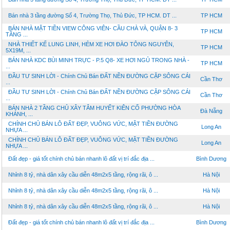
Bán nhà 3 tầng đường Số 4, Trường Thọ, Thủ Đức, TP HCM. DT ...
TP HCM
BÁN NHÀ MẶT TIỀN VIEW CÔNG VIÊN- CẦU CHÀ VÀ, QUẬN 8- 3
TP HCM
TẦNG ...
NHÀ THIẾT KẾ LUNG LINH, HẺM XE HƠI ĐÀO TÔNG NGUYÊN,
TP HCM
5X19M, ...
BÁN NHÀ KDC BÙI MINH TRỰC - P.5 Q8- XE HƠI NGỦ TRONG NHÀ -
TP HCM
...
ĐẦU TƯ SINH LỜI - Chính Chủ Bán ĐẤT NỀN ĐƯỜNG CẶP SÔNG CÁI
Cần Thơ
...
ĐẦU TƯ SINH LỜI - Chính Chủ Bán ĐẤT NỀN ĐƯỜNG CẶP SÔNG CÁI
Cần Thơ
...
BÁN NHÀ 2 TẦNG CHỦ XÂY TÂM HUYẾT KIÊN CỐ PHƯỜNG HÒA
Đà Nẵng
KHÁNH, ...
CHÍNH CHỦ BÁN LÔ ĐẤT ĐẸP, VUÔNG VỨC, MẶT TIỀN ĐƯỜNG
Long An
NHỰA ...
CHÍNH CHỦ BÁN LÔ ĐẤT ĐẸP, VUÔNG VỨC, MẶT TIỀN ĐƯỜNG
Long An
NHỰA ...
Đất đẹp - giá tốt chính chủ bán nhanh lô đất vị trí đắc địa ...
Bình Dương
Nhỉnh 8 tỷ, nhà dân xây cầu diễn 48m2x5 tầng, rộng rãi, ô ...
Hà Nội
Nhỉnh 8 tỷ, nhà dân xây cầu diễn 48m2x5 tầng, rộng rãi, ô ...
Hà Nội
Nhỉnh 8 tỷ, nhà dân xây cầu diễn 48m2x5 tầng, rộng rãi, ô ...
Hà Nội
Đất đẹp - giá tốt chính chủ bán nhanh lô đất vị trí đắc địa ...
Bình Dương