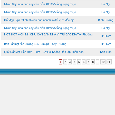
Nhỉnh 8 tỷ, nhà dân xây cầu diễn 48m2x5 tầng, rộng rãi, ô ...
Hà Nội
Nhỉnh 8 tỷ, nhà dân xây cầu diễn 48m2x5 tầng, rộng rãi, ô ...
Hà Nội
Đất đẹp - giá tốt chính chủ bán nhanh lô đất vị trí đắc địa ...
Bình Dương
Nhỉnh 8 tỷ, nhà dân xây cầu diễn 48m2x5 tầng, rộng rãi, ô ...
Hà Nội
HOT HOT – CHÍNH CHỦ CẦN BÁN NHÀ VỊ TRÍ ĐẮC ĐỊA TẠI Phường.
TP HCM
...
Bán đất mặt tiền đường 6.4x12m giá 6.5 tỷ Đường ...
TP HCM
Quỹ Đất Mặt Tiền Hơn 100m - Cơ Hội Không Dễ Gặp Thôn Kon ...
Kon Tum
1
2
3
4
5
6
7
8
9
10
>>