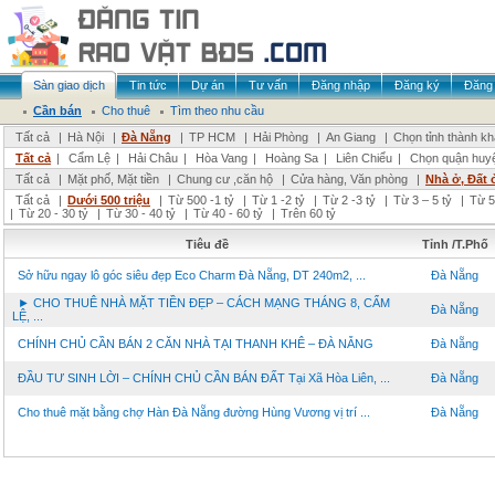
Sàn giao dịch
Tin tức
Dự án
Tư vấn
Đăng nhập
Đăng ký
Đăng 
Cần bán
Cho thuê
Tìm theo nhu cầu
Tất cả
|
Hà Nội
|
Đà Nẵng
|
TP HCM
|
Hải Phòng
|
An Giang
|
Chọn tỉnh thành k
Tất cả
|
Cẩm Lệ
|
Hải Châu
|
Hòa Vang
|
Hoàng Sa
|
Liên Chiểu
|
Chọn quận huy
Tất cả
|
Mặt phố, Mặt tiền
|
Chung cư ,căn hộ
|
Cửa hàng, Văn phòng
|
Nhà ở, Đất 
Tất cả
|
Dưới 500 triệu
|
Từ 500 -1 tỷ
|
Từ 1 -2 tỷ
|
Từ 2 -3 tỷ
|
Từ 3 – 5 tỷ
|
Từ 5
|
Từ 20 - 30 tỷ
|
Từ 30 - 40 tỷ
|
Từ 40 - 60 tỷ
|
Trên 60 tỷ
Tiêu đề
Tỉnh /T.Phố
Sở hữu ngay lô góc siêu đẹp Eco Charm Đà Nẵng, DT 240m2, ...
Đà Nẵng
► CHO THUÊ NHÀ MẶT TIỀN ĐẸP – CÁCH MẠNG THÁNG 8, CẨM
Đà Nẵng
LỆ, ...
CHÍNH CHỦ CẦN BÁN 2 CĂN NHÀ TẠI THANH KHÊ – ĐÀ NẴNG
Đà Nẵng
ĐẦU TƯ SINH LỜI – CHÍNH CHỦ CẦN BÁN ĐẤT Tại Xã Hòa Liên, ...
Đà Nẵng
Cho thuê mặt bằng chợ Hàn Đà Nẵng đường Hùng Vương vị trí ...
Đà Nẵng