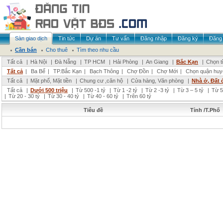
Sàn giao dịch
Tin tức
Dự án
Tư vấn
Đăng nhập
Đăng ký
Đăng 
Cần bán
Cho thuê
Tìm theo nhu cầu
Tất cả
|
Hà Nội
|
Đà Nẵng
|
TP HCM
|
Hải Phòng
|
An Giang
|
Bắc Kạn
|
Chọn t
Tất cả
|
Ba Bể
|
TP.Bắc Kạn
|
Bạch Thông
|
Chợ Đồn
|
Chợ Mới
|
Chọn quận huy
Tất cả
|
Mặt phố, Mặt tiền
|
Chung cư ,căn hộ
|
Cửa hàng, Văn phòng
|
Nhà ở, Đất 
Tất cả
|
Dưới 500 triệu
|
Từ 500 -1 tỷ
|
Từ 1 -2 tỷ
|
Từ 2 -3 tỷ
|
Từ 3 – 5 tỷ
|
Từ 5
|
Từ 20 - 30 tỷ
|
Từ 30 - 40 tỷ
|
Từ 40 - 60 tỷ
|
Trên 60 tỷ
Tiêu đề
Tỉnh /T.Phố