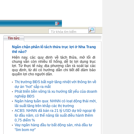
Tin tức
Ngăn chặn phân lô tách thửa trục lợi ở Nha Trang
thế nào?
Hiện nay, các quy định về tách thửa, mở lối đi
chung vẫn còn nhiều lổ hổng, dễ bị lợi dụng trục
lợi. Từ thực tế này, địa phương cần rà soát lại các
quy định, từ đó có hướng dẫn chi tiết để đảm bảo
quyền lợi cho người dân.
Thị trường BĐS bất ngờ tăng nhiệt với thông tin về
dự án “hot” sắp ra mắt
Phát triển bền vững là xu hướng tất yếu của doanh
nghiệp BĐS
Ngân hàng tuần qua: NHNN có loạt động thái mới,
lãi suất tăng trên khắp các thị trường
ACBS: NHNN đã bán ra 21 tỷ USD dự trữ ngoại tệ
từ đầu năm, có thể nâng lãi suất điều hành thêm
0,75 điểm %
Vay ngân hàng đầu tư bất động sản, nhà đầu tư
"ôm bom nợ"