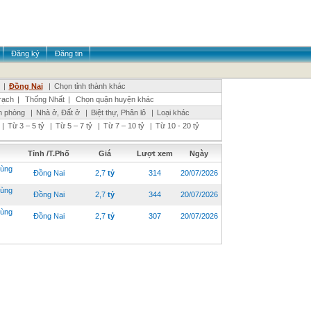
Đăng ký
Đăng tin
|
Đồng Nai
|
Chọn tỉnh thành khác
ạch
|
Thống Nhất
|
Chọn quận huyện khác
n phòng
|
Nhà ở, Đất ở
|
Biệt thự, Phân lô
|
Loại khác
|
Từ 3 – 5 tỷ
|
Từ 5 – 7 tỷ
|
Từ 7 – 10 tỷ
|
Từ 10 - 20 tỷ
Tỉnh /T.Phố
Giá
Lượt xem
Ngày
ùng
Đồng Nai
2,7
tỷ
314
20/07/2026
ùng
Đồng Nai
2,7
tỷ
344
20/07/2026
ùng
Đồng Nai
2,7
tỷ
307
20/07/2026