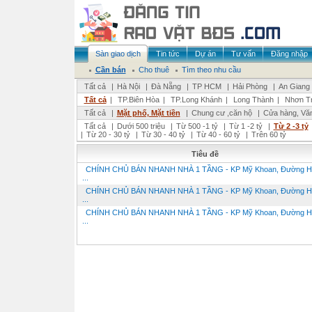
Sàn giao dịch
Tin tức
Dự án
Tư vấn
Đăng nhập
Cần bán
Cho thuê
Tìm theo nhu cầu
Tất cả
|
Hà Nội
|
Đà Nẵng
|
TP HCM
|
Hải Phòng
|
An Giang
Tất cả
|
TP.Biên Hòa
|
TP.Long Khánh
|
Long Thành
|
Nhơn Tr
Tất cả
|
Mặt phố, Mặt tiền
|
Chung cư ,căn hộ
|
Cửa hàng, Vă
Tất cả
|
Dưới 500 triệu
|
Từ 500 -1 tỷ
|
Từ 1 -2 tỷ
|
Từ 2 -3 tỷ
|
Từ 20 - 30 tỷ
|
Từ 30 - 40 tỷ
|
Từ 40 - 60 tỷ
|
Trên 60 tỷ
Tiêu đề
CHÍNH CHỦ BÁN NHANH NHÀ 1 TẦNG - KP Mỹ Khoan, Đường H
...
CHÍNH CHỦ BÁN NHANH NHÀ 1 TẦNG - KP Mỹ Khoan, Đường H
...
CHÍNH CHỦ BÁN NHANH NHÀ 1 TẦNG - KP Mỹ Khoan, Đường H
...