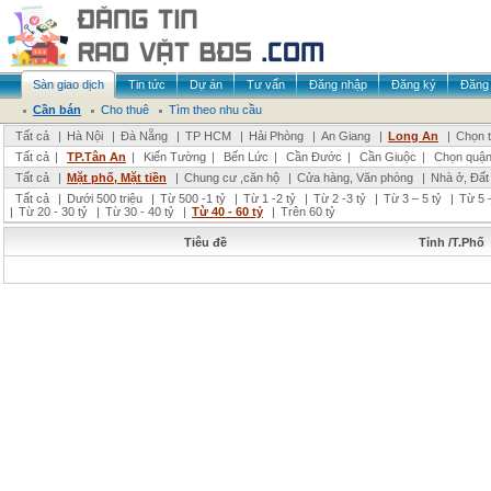
Sàn giao dịch
Tin tức
Dự án
Tư vấn
Đăng nhập
Đăng ký
Đăng 
Cần bán
Cho thuê
Tìm theo nhu cầu
Tất cả
|
Hà Nội
|
Đà Nẵng
|
TP HCM
|
Hải Phòng
|
An Giang
|
Long An
|
Chọn t
Tất cả
|
TP.Tân An
|
Kiến Tường
|
Bến Lức
|
Cần Đước
|
Cần Giuộc
|
Chọn quận
Tất cả
|
Mặt phố, Mặt tiền
|
Chung cư ,căn hộ
|
Cửa hàng, Văn phòng
|
Nhà ở, Đất
Tất cả
|
Dưới 500 triệu
|
Từ 500 -1 tỷ
|
Từ 1 -2 tỷ
|
Từ 2 -3 tỷ
|
Từ 3 – 5 tỷ
|
Từ 5 –
|
Từ 20 - 30 tỷ
|
Từ 30 - 40 tỷ
|
Từ 40 - 60 tỷ
|
Trên 60 tỷ
Tiêu đề
Tỉnh /T.Phố