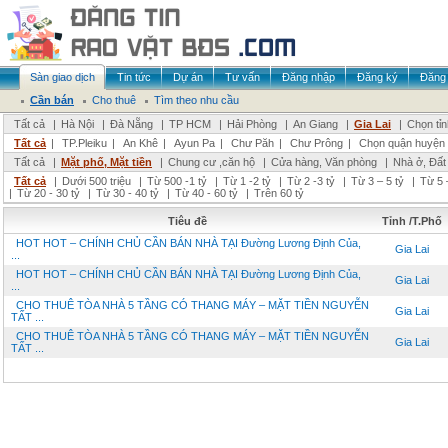
Sàn giao dịch
Tin tức
Dự án
Tư vấn
Đăng nhập
Đăng ký
Đăng 
Cần bán
Cho thuê
Tìm theo nhu cầu
Tất cả
|
Hà Nội
|
Đà Nẵng
|
TP HCM
|
Hải Phòng
|
An Giang
|
Gia Lai
|
Chọn tỉ
Tất cả
|
TP.Pleiku
|
An Khê
|
Ayun Pa
|
Chư Păh
|
Chư Prông
|
Chọn quận huyện
Tất cả
|
Mặt phố, Mặt tiền
|
Chung cư ,căn hộ
|
Cửa hàng, Văn phòng
|
Nhà ở, Đất
Tất cả
|
Dưới 500 triệu
|
Từ 500 -1 tỷ
|
Từ 1 -2 tỷ
|
Từ 2 -3 tỷ
|
Từ 3 – 5 tỷ
|
Từ 5 
|
Từ 20 - 30 tỷ
|
Từ 30 - 40 tỷ
|
Từ 40 - 60 tỷ
|
Trên 60 tỷ
Tiêu đề
Tỉnh /T.Phố
HOT HOT – CHÍNH CHỦ CẦN BÁN NHÀ TẠI Đường Lương Định Của,
Gia Lai
...
HOT HOT – CHÍNH CHỦ CẦN BÁN NHÀ TẠI Đường Lương Định Của,
Gia Lai
...
CHO THUÊ TÒA NHÀ 5 TẦNG CÓ THANG MÁY – MẶT TIỀN NGUYỄN
Gia Lai
TẤT ...
CHO THUÊ TÒA NHÀ 5 TẦNG CÓ THANG MÁY – MẶT TIỀN NGUYỄN
Gia Lai
TẤT ...