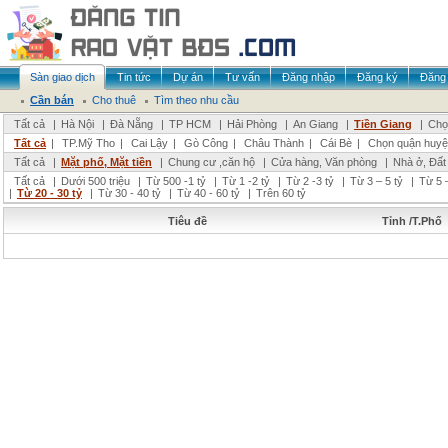
Sàn giao dịch
Tin tức
Dự án
Tư vấn
Đăng nhập
Đăng ký
Đăng 
Cần bán
Cho thuê
Tìm theo nhu cầu
Tất cả
|
Hà Nội
|
Đà Nẵng
|
TP HCM
|
Hải Phòng
|
An Giang
|
Tiền Giang
|
Chọ
Tất cả
|
TP.Mỹ Tho
|
Cai Lậy
|
Gò Công
|
Châu Thành
|
Cái Bè
|
Chọn quận huyệ
Tất cả
|
Mặt phố, Mặt tiền
|
Chung cư ,căn hộ
|
Cửa hàng, Văn phòng
|
Nhà ở, Đất
Tất cả
|
Dưới 500 triệu
|
Từ 500 -1 tỷ
|
Từ 1 -2 tỷ
|
Từ 2 -3 tỷ
|
Từ 3 – 5 tỷ
|
Từ 5 –
|
Từ 20 - 30 tỷ
|
Từ 30 - 40 tỷ
|
Từ 40 - 60 tỷ
|
Trên 60 tỷ
Tiêu đề
Tỉnh /T.Phố