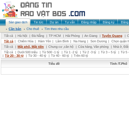
Sàn giao dịch
Tin tức
Dự án
Tư vấn
Đăng nhập
Đăng ký
Đăng 
Cần bán
Cho thuê
Tìm theo nhu cầu
Tất cả
|
Hà Nội
|
Đà Nẵng
|
TP HCM
|
Hải Phòng
|
An Giang
|
Tuyên Quang
|
C
Tất cả
|
Chiêm Hóa
|
Hàm Yên
|
Lâm Bình
|
Na Hang
|
Sơn Dương
|
Chọn quận 
Tất cả
|
Mặt phố, Mặt tiền
|
Chung cư ,căn hộ
|
Cửa hàng, Văn phòng
|
Nhà ở, Đất
Tất cả
|
Dưới 500 triệu
|
Từ 500 -1 tỷ
|
Từ 1 -2 tỷ
|
Từ 2 -3 tỷ
|
Từ 3 – 5 tỷ
|
Từ 5 –
|
Từ 20 - 30 tỷ
|
Từ 30 - 40 tỷ
|
Từ 40 - 60 tỷ
|
Trên 60 tỷ
Tiêu đề
Tỉnh /T.Phố