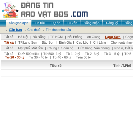
Sàn giao dịch
Tin tức
Dự án
Tư vấn
Đăng nhập
Đăng ký
Đăng 
Cần bán
Cho thuê
Tìm theo nhu cầu
Tất cả
|
Hà Nội
|
Đà Nẵng
|
TP HCM
|
Hải Phòng
|
An Giang
|
Lạng Sơn
|
Chọn 
Tất cả
|
TP.Lạng Sơn
|
Bắc Sơn
|
Bình Gia
|
Cao Lộc
|
Chi Lăng
|
Chọn quận huy
Tất cả
|
Mặt phố, Mặt tiền
|
Chung cư ,căn hộ
|
Cửa hàng, Văn phòng
|
Nhà ở, Đất ở
Tất cả
|
Dưới 500 triệu
|
Từ 500 -1 tỷ
|
Từ 1 -2 tỷ
|
Từ 2 -3 tỷ
|
Từ 3 – 5 tỷ
|
Từ 5 –
|
Từ 20 - 30 tỷ
|
Từ 30 - 40 tỷ
|
Từ 40 - 60 tỷ
|
Trên 60 tỷ
Tiêu đề
Tỉnh /T.Phố