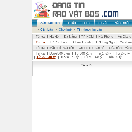
Sàn giao dịch
Tin tức
Dự án
Tư vấn
Đăng nhập
Cần bán
Cho thuê
Tìm theo nhu cầu
Tất cả
|
Hà Nội
|
Đà Nẵng
|
TP HCM
|
Hải Phòng
|
An Giang
Tất cả
|
TP.Cao Lãnh
|
Châu Thành
|
TP.Hồng Ngự
|
Cao Lãn
Tất cả
|
Mặt phố, Mặt tiền
|
Chung cư ,căn hộ
|
Cửa hàng, Văn 
Tất cả
|
Dưới 500 triệu
|
Từ 500 -1 tỷ
|
Từ 1 -2 tỷ
|
Từ 2 -3 tỷ
|
Từ 20 - 30 tỷ
|
Từ 30 - 40 tỷ
|
Từ 40 - 60 tỷ
|
Trên 60 tỷ
Tiêu đề