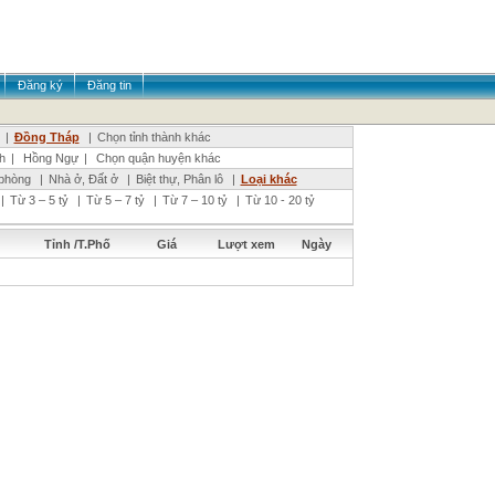
Đăng ký
Đăng tin
|
Đồng Tháp
|
Chọn tỉnh thành khác
h
|
Hồng Ngự
|
Chọn quận huyện khác
phòng
|
Nhà ở, Đất ở
|
Biệt thự, Phân lô
|
Loại khác
|
Từ 3 – 5 tỷ
|
Từ 5 – 7 tỷ
|
Từ 7 – 10 tỷ
|
Từ 10 - 20 tỷ
Tỉnh /T.Phố
Giá
Lượt xem
Ngày