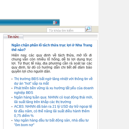
Tin tức
Ngăn chặn phân lô tách thửa trục lợi ở Nha Trang
thế nào?
Hiện nay, các quy định về tách thửa, mở lối đi
chung vẫn còn nhiều lổ hổng, dễ bị lợi dụng trục
lợi. Từ thực tế này, địa phương cần rà soát lại các
quy định, từ đó có hướng dẫn chi tiết để đảm bảo
quyền lợi cho người dân.
Thị trường BĐS bất ngờ tăng nhiệt với thông tin về
dự án “hot” sắp ra mắt
Phát triển bền vững là xu hướng tất yếu của doanh
nghiệp BĐS
Ngân hàng tuần qua: NHNN có loạt động thái mới,
lãi suất tăng trên khắp các thị trường
ACBS: NHNN đã bán ra 21 tỷ USD dự trữ ngoại tệ
từ đầu năm, có thể nâng lãi suất điều hành thêm
0,75 điểm %
Vay ngân hàng đầu tư bất động sản, nhà đầu tư
"ôm bom nợ"