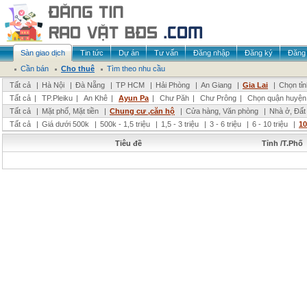
Sàn giao dịch
Tin tức
Dự án
Tư vấn
Đăng nhập
Đăng ký
Đăng 
Cần bán
Cho thuê
Tìm theo nhu cầu
Tất cả
|
Hà Nội
|
Đà Nẵng
|
TP HCM
|
Hải Phòng
|
An Giang
|
Gia Lai
|
Chọn tỉ
Tất cả
|
TP.Pleiku
|
An Khê
|
Ayun Pa
|
Chư Păh
|
Chư Prông
|
Chọn quận huyện
Tất cả
|
Mặt phố, Mặt tiền
|
Chung cư ,căn hộ
|
Cửa hàng, Văn phòng
|
Nhà ở, Đất
Tất cả
|
Giá dưới 500k
|
500k - 1,5 triệu
|
1,5 - 3 triệu
|
3 - 6 triệu
|
6 - 10 triệu
|
10
Tiêu đề
Tỉnh /T.Phố