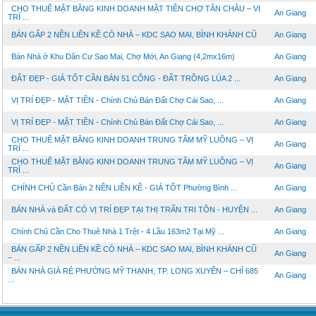
CHO THUÊ MẶT BẰNG KINH DOANH MẶT TIỀN CHỢ TÂN CHÂU – VỊ
An Giang
TRÍ ...
BÁN GẤP 2 NỀN LIỀN KỀ CÓ NHÀ – KDC SAO MAI, BÌNH KHÁNH CŨ
An Giang
Bán Nhà ở Khu Dân Cư Sao Mai, Chợ Mới, An Giang (4,2mx16m)
An Giang
ĐẤT ĐẸP - GIÁ TỐT CẦN BÁN 51 CÔNG - ĐẤT TRỒNG LÚA 2 ...
An Giang
VỊ TRÍ ĐẸP - MẶT TIỀN - Chính Chủ Bán Đất Chợ Cái Sao, ...
An Giang
VỊ TRÍ ĐẸP - MẶT TIỀN - Chính Chủ Bán Đất Chợ Cái Sao, ...
An Giang
CHO THUÊ MẶT BẰNG KINH DOANH TRUNG TÂM MỸ LUÔNG – VỊ
An Giang
TRÍ ...
CHO THUÊ MẶT BẰNG KINH DOANH TRUNG TÂM MỸ LUÔNG – VỊ
An Giang
TRÍ ...
CHÍNH CHỦ Cần Bán 2 NỀN LIỀN KỀ - GIÁ TỐT Phường Bình ...
An Giang
BÁN NHÀ và ĐẤT CÓ VỊ TRÍ ĐẸP TẠI THỊ TRẤN TRI TÔN - HUYỆN ...
An Giang
Chính Chủ Cần Cho Thuê Nhà 1 Trệt - 4 Lầu 163m2 Tại Mỹ ...
An Giang
BÁN GẤP 2 NỀN LIỀN KỀ CÓ NHÀ – KDC SAO MAI, BÌNH KHÁNH CŨ
An Giang
– ...
BÁN NHÀ GIÁ RẺ PHƯỜNG MỸ THẠNH, TP. LONG XUYÊN – CHỈ 685
An Giang
...