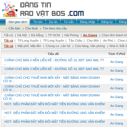
Sàn giao dịch
Tin tức
Dự án
Tư vấn
Đăng nhập
Đăng ký
Đăng 
Cần bán
Cho thuê
Tìm theo nhu cầu
Tất cả
|
Hà Nội
|
Đà Nẵng
|
TP HCM
|
Hải Phòng
|
An Giang
|
Chọn tỉnh thành k
Tất cả
|
TP.Long Xuyên
|
TP.Long Xuyên
|
Tân Châu
|
Chợ Mới
|
An Phú
|
Chọn 
Tất cả
|
Mặt phố, Mặt tiền
|
Chung cư ,căn hộ
|
Cửa hàng, Văn phòng
|
Nhà ở, Đất 
Tiêu đề
Tỉnh /T.Phố
CHÍNH CHỦ BÁN 2 NỀN LIỀN KỀ – ĐƯỜNG SỐ 10, KĐT SAO MAI, TT
An Giang
...
CHÍNH CHỦ BÁN 2 NỀN LIỀN KỀ – ĐƯỜNG SỐ 10, KĐT SAO MAI, TT
An Giang
...
CHÍNH CHỦ CHO THUÊ NHÀ MỚI XÂY - MẶT BẰNG KINH DOANH
An Giang
CÓ VỊ ...
CHÍNH CHỦ CHO THUÊ NHÀ MỚI XÂY - MẶT BẰNG KINH DOANH
An Giang
CÓ VỊ ...
CHÍNH CHỦ CHO THUÊ NHÀ MỚI XÂY - MẶT BẰNG KINH DOANH
An Giang
CÓ VỊ ...
HOT- SIÊU PHẨM ĐẤT NỀN ĐÔI MẶT TIỀN ĐƯỜNG UNG VĂN KHIÊM
An Giang
...
HOT- SIÊU PHẨM ĐẤT NỀN ĐÔI MẶT TIỀN ĐƯỜNG UNG VĂN KHIÊM
An Giang
...
HOT- SIÊU PHẨM ĐẤT NỀN ĐÔI MẶT TIỀN ĐƯỜNG UNG VĂN KHIÊM
An Giang
...