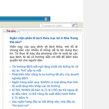
Tin tức
Ngăn chặn phân lô tách thửa trục lợi ở Nha Trang
thế nào?
Hiện nay, các quy định về tách thửa, mở lối đi
chung vẫn còn nhiều lổ hổng, dễ bị lợi dụng trục
lợi. Từ thực tế này, địa phương cần rà soát lại các
quy định, từ đó có hướng dẫn chi tiết để đảm bảo
quyền lợi cho người dân.
Thị trường BĐS bất ngờ tăng nhiệt với thông tin về
dự án “hot” sắp ra mắt
Phát triển bền vững là xu hướng tất yếu của doanh
nghiệp BĐS
Ngân hàng tuần qua: NHNN có loạt động thái mới,
lãi suất tăng trên khắp các thị trường
ACBS: NHNN đã bán ra 21 tỷ USD dự trữ ngoại tệ
từ đầu năm, có thể nâng lãi suất điều hành thêm
0,75 điểm %
Vay ngân hàng đầu tư bất động sản, nhà đầu tư
"ôm bom nợ"