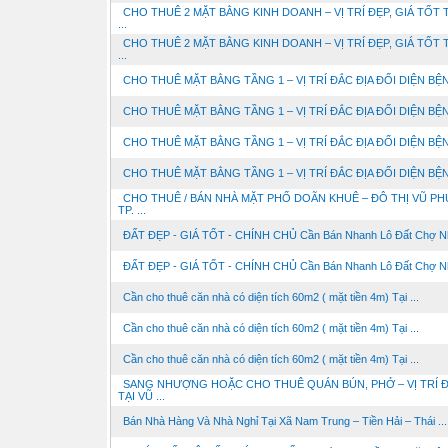
CHO THUÊ 2 MẶT BẰNG KINH DOANH – VỊ TRÍ ĐẸP, GIÁ TỐT 
...
CHO THUÊ 2 MẶT BẰNG KINH DOANH – VỊ TRÍ ĐẸP, GIÁ TỐT 
...
CHO THUÊ MẶT BẰNG TẦNG 1 – VỊ TRÍ ĐẮC ĐỊA ĐỐI DIỆN BỆNH
CHO THUÊ MẶT BẰNG TẦNG 1 – VỊ TRÍ ĐẮC ĐỊA ĐỐI DIỆN BỆNH
CHO THUÊ MẶT BẰNG TẦNG 1 – VỊ TRÍ ĐẮC ĐỊA ĐỐI DIỆN BỆNH
CHO THUÊ MẶT BẰNG TẦNG 1 – VỊ TRÍ ĐẮC ĐỊA ĐỐI DIỆN BỆNH
CHO THUÊ / BÁN NHÀ MẶT PHỐ DOÃN KHUÊ – ĐÔ THỊ VŨ PH
TP. ...
ĐẤT ĐẸP - GIÁ TỐT - CHÍNH CHỦ Cần Bán Nhanh Lô Đất Chợ Nhộ
ĐẤT ĐẸP - GIÁ TỐT - CHÍNH CHỦ Cần Bán Nhanh Lô Đất Chợ Nhộ
Cần cho thuê căn nhà có diện tích 60m2 ( mặt tiền 4m) Tại ...
Cần cho thuê căn nhà có diện tích 60m2 ( mặt tiền 4m) Tại ...
Cần cho thuê căn nhà có diện tích 60m2 ( mặt tiền 4m) Tại ...
SANG NHƯỢNG HOẶC CHO THUÊ QUÁN BÚN, PHỞ – VỊ TRÍ 
TẠI VŨ ...
Bán Nhà Hàng Và Nhà Nghỉ Tại Xã Nam Trung – Tiền Hải – Thái ...