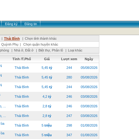
Đăng ký
Đăng tin
|
Thái Bình
|
Chọn tỉnh thành khác
Quỳnh Phụ
|
Chọn quận huyện khác
 phòng
|
Nhà ở, Đất ở
|
Biệt thự, Phân lô
|
Loại khác
Tỉnh /T.Phố
Giá
Lượt xem
Ngày
N
Thái Bình
5,45
tỷ
244
05/08/2026
N
Thái Bình
5,45
tỷ
280
05/08/2026
N
Thái Bình
5,45
tỷ
244
05/08/2026
G
Thái Bình
4,2
tỷ
246
03/08/2026
 ...
Thái Bình
2,8
tỷ
246
03/08/2026
 ...
Thái Bình
2,8
tỷ
247
03/08/2026
Tòa
Thái Bình
5
triệu
298
01/08/2026
Tòa
Thái Bình
5
triệu
347
01/08/2026