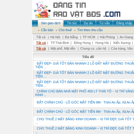
Sàn giao dịch
Tin tức
Dự án
Tư vấn
Đăng nhập
Cần bán
Cho thuê
Tìm theo nhu cầu
Tất cả
|
Hà Nội
|
Đà Nẵng
|
TP HCM
|
Hải Phòng
|
An Giang
Tất cả
|
TP.Thái Bình
|
Đông Hưng
|
Hưng Hà
|
Kiến Xương
|
Tất cả
|
Mặt phố, Mặt tiền
|
Chung cư ,căn hộ
|
Cửa hàng, Văn
Tiêu đề
ĐẤT ĐẸP- GIÁ TỐT BÁN NHANH 2 LÔ ĐẤT MẶT ĐƯỜNG THUẬ
TIỆN ...
ĐẤT ĐẸP- GIÁ TỐT BÁN NHANH 2 LÔ ĐẤT MẶT ĐƯỜNG THUẬ
TIỆN ...
ĐẤT ĐẸP- GIÁ TỐT BÁN NHANH 2 LÔ ĐẤT MẶT ĐƯỜNG THUẬ
TIỆN ...
CHÍNH CHỦ BÁN NHÀ MẶT PHỐ 459 LÝ THÁI TỔ – VỊ TRÍ VÀN
KINH ...
ĐẤT CHÍNH CHỦ - LÔ GÓC MẶT TIỀN 8M - Thôn An Ấp, Xã An Ấp,
ĐẤT CHÍNH CHỦ - LÔ GÓC MẶT TIỀN 8M - Thôn An Ấp, Xã An Ấp,
CHO THUÊ 2 MẶT BẰNG KINH DOANH – VỊ TRÍ ĐẸP, GIÁ TỐT 
...
CHO THUÊ 2 MẶT BẰNG KINH DOANH – VỊ TRÍ ĐẸP, GIÁ TỐT 
...