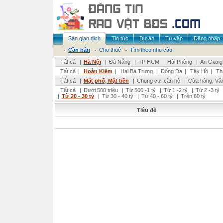
Sàn giao dịch
Tin tức
Dự án
Tư vấn
Đăng nhập
Cần bán
Cho thuê
Tìm theo nhu cầu
Tất cả
|
Hà Nội
|
Đà Nẵng
|
TP HCM
|
Hải Phòng
|
An Giang
Tất cả
|
Hoàn Kiếm
|
Hai Bà Trưng
|
Đống Đa
|
Tây Hồ
|
Th
Tất cả
|
Mặt phố, Mặt tiền
|
Chung cư ,căn hộ
|
Cửa hàng, Vă
Tất cả
|
Dưới 500 triệu
|
Từ 500 -1 tỷ
|
Từ 1 -2 tỷ
|
Từ 2 -3 tỷ
|
Từ 20 - 30 tỷ
|
Từ 30 - 40 tỷ
|
Từ 40 - 60 tỷ
|
Trên 60 tỷ
Tiêu đề