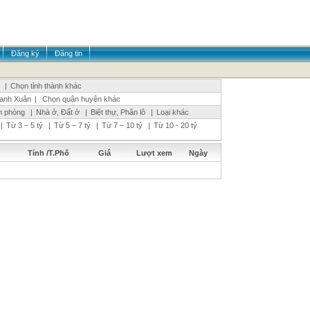
Đăng ký
Đăng tin
|
Chọn tỉnh thành khác
anh Xuân
|
Chọn quận huyện khác
n phòng
|
Nhà ở, Đất ở
|
Biệt thự, Phân lô
|
Loại khác
|
Từ 3 – 5 tỷ
|
Từ 5 – 7 tỷ
|
Từ 7 – 10 tỷ
|
Từ 10 - 20 tỷ
Tỉnh /T.Phố
Giá
Lượt xem
Ngày