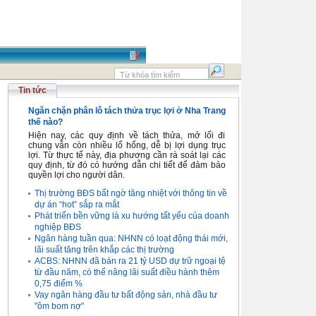
Tin tức
Ngăn chặn phân lô tách thửa trục lợi ở Nha Trang
thế nào?
Hiện nay, các quy định về tách thửa, mở lối đi
chung vẫn còn nhiều lổ hổng, dễ bị lợi dụng trục
lợi. Từ thực tế này, địa phương cần rà soát lại các
quy định, từ đó có hướng dẫn chi tiết để đảm bảo
quyền lợi cho người dân.
Thị trường BĐS bất ngờ tăng nhiệt với thông tin về
dự án “hot” sắp ra mắt
Phát triển bền vững là xu hướng tất yếu của doanh
nghiệp BĐS
Ngân hàng tuần qua: NHNN có loạt động thái mới,
lãi suất tăng trên khắp các thị trường
ACBS: NHNN đã bán ra 21 tỷ USD dự trữ ngoại tệ
từ đầu năm, có thể nâng lãi suất điều hành thêm
0,75 điểm %
Vay ngân hàng đầu tư bất động sản, nhà đầu tư
"ôm bom nợ"