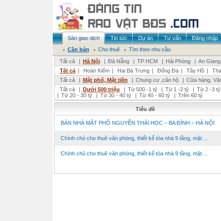
Sàn giao dịch
Tin tức
Dự án
Tư vấn
Đăng nhập
Cần bán
Cho thuê
Tìm theo nhu cầu
Tất cả
|
Hà Nội
|
Đà Nẵng
|
TP HCM
|
Hải Phòng
|
An Giang
Tất cả
|
Hoàn Kiếm
|
Hai Bà Trưng
|
Đống Đa
|
Tây Hồ
|
Tha
Tất cả
|
Mặt phố, Mặt tiền
|
Chung cư ,căn hộ
|
Cửa hàng, Vă
Tất cả
|
Dưới 500 triệu
|
Từ 500 -1 tỷ
|
Từ 1 -2 tỷ
|
Từ 2 -3 tỷ
|
Từ 20 - 30 tỷ
|
Từ 30 - 40 tỷ
|
Từ 40 - 60 tỷ
|
Trên 60 tỷ
Tiêu đề
BÁN NHÀ MẶT PHỐ NGUYỄN THÁI HỌC – BA ĐÌNH – HÀ NỘI
Chính chủ cho thuê văn phòng, thiết kế tòa nhà 9 tầng, mặt ...
Chính chủ cho thuê văn phòng, thiết kế tòa nhà 9 tầng, mặt ...