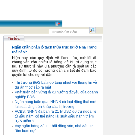
Tin tức
Ngăn chặn phân lô tách thửa trục lợi ở Nha Trang
thế nào?
Hiện nay, các quy định về tách thửa, mở lối đi
chung vẫn còn nhiều lổ hổng, dễ bị lợi dụng trục
lợi. Từ thực tế này, địa phương cần rà soát lại các
quy định, từ đó có hướng dẫn chi tiết để đảm bảo
quyền lợi cho người dân.
Thị trường BĐS bất ngờ tăng nhiệt với thông tin về
dự án “hot” sắp ra mắt
Phát triển bền vững là xu hướng tất yếu của doanh
nghiệp BĐS
Ngân hàng tuần qua: NHNN có loạt động thái mới,
lãi suất tăng trên khắp các thị trường
ACBS: NHNN đã bán ra 21 tỷ USD dự trữ ngoại tệ
từ đầu năm, có thể nâng lãi suất điều hành thêm
0,75 điểm %
Vay ngân hàng đầu tư bất động sản, nhà đầu tư
"ôm bom nợ"