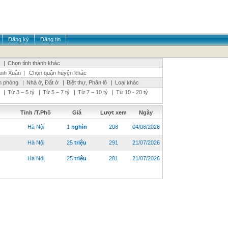
Đăng ký
Đăng tin
|
Chọn tỉnh thành khác
nh Xuân
|
Chọn quận huyện khác
n phòng
|
Nhà ở, Đất ở
|
Biệt thự, Phân lô
|
Loại khác
|
Từ 3 – 5 tỷ
|
Từ 5 – 7 tỷ
|
Từ 7 – 10 tỷ
|
Từ 10 - 20 tỷ
Tỉnh /T.Phố
Giá
Lượt xem
Ngày
Hà Nội
1
nghìn
208
04/08/2026
Hà Nội
25
triệu
291
21/07/2026
Hà Nội
25
triệu
281
21/07/2026