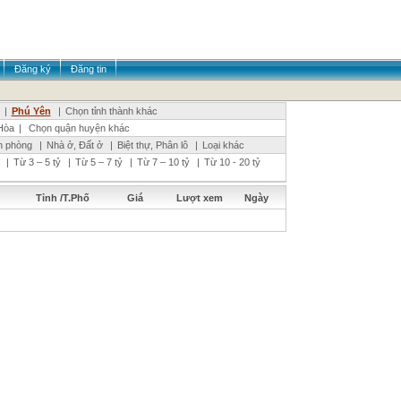
Đăng ký
Đăng tin
|
Phú Yên
|
Chọn tỉnh thành khác
Hòa
|
Chọn quận huyện khác
n phòng
|
Nhà ở, Đất ở
|
Biệt thự, Phân lô
|
Loại khác
|
Từ 3 – 5 tỷ
|
Từ 5 – 7 tỷ
|
Từ 7 – 10 tỷ
|
Từ 10 - 20 tỷ
Tỉnh /T.Phố
Giá
Lượt xem
Ngày