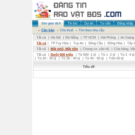
Sàn giao dịch
Tin tức
Dự án
Tư vấn
Đăng nhập
Cần bán
Cho thuê
Tìm theo nhu cầu
Tất cả
|
Hà Nội
|
Đà Nẵng
|
TP HCM
|
Hải Phòng
|
An Giang
Tất cả
|
TP.Tuy Hòa
|
Tuy An
|
Sông Cầu
|
Đông Hòa
|
Tây 
Tất cả
|
Mặt phố, Mặt tiền
|
Chung cư ,căn hộ
|
Cửa hàng, Vă
Tất cả
|
Dưới 500 triệu
|
Từ 500 -1 tỷ
|
Từ 1 -2 tỷ
|
Từ 2 -3 tỷ
|
Từ 20 - 30 tỷ
|
Từ 30 - 40 tỷ
|
Từ 40 - 60 tỷ
|
Trên 60 tỷ
Tiêu đề