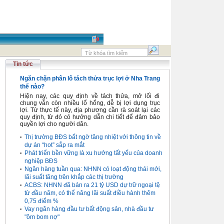
Tin tức
Ngăn chặn phân lô tách thửa trục lợi ở Nha Trang
thế nào?
Hiện nay, các quy định về tách thửa, mở lối đi
chung vẫn còn nhiều lổ hổng, dễ bị lợi dụng trục
lợi. Từ thực tế này, địa phương cần rà soát lại các
quy định, từ đó có hướng dẫn chi tiết để đảm bảo
quyền lợi cho người dân.
Thị trường BĐS bất ngờ tăng nhiệt với thông tin về
dự án “hot” sắp ra mắt
Phát triển bền vững là xu hướng tất yếu của doanh
nghiệp BĐS
Ngân hàng tuần qua: NHNN có loạt động thái mới,
lãi suất tăng trên khắp các thị trường
ACBS: NHNN đã bán ra 21 tỷ USD dự trữ ngoại tệ
từ đầu năm, có thể nâng lãi suất điều hành thêm
0,75 điểm %
Vay ngân hàng đầu tư bất động sản, nhà đầu tư
"ôm bom nợ"