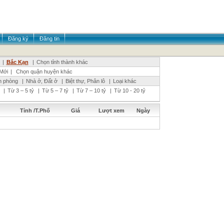
Đăng ký
Đăng tin
|
Bắc Kạn
|
Chọn tỉnh thành khác
Mới
|
Chọn quận huyện khác
n phòng
|
Nhà ở, Đất ở
|
Biệt thự, Phân lô
|
Loại khác
|
Từ 3 – 5 tỷ
|
Từ 5 – 7 tỷ
|
Từ 7 – 10 tỷ
|
Từ 10 - 20 tỷ
Tỉnh /T.Phố
Giá
Lượt xem
Ngày