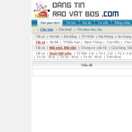
Sàn giao dịch
Tin tức
Dự án
Tư vấn
Đăng nhập
Cần bán
Cho thuê
Tìm theo nhu cầu
Tất cả
|
Hà Nội
|
Đà Nẵng
|
TP HCM
|
Hải Phòng
|
An Giang
Tất cả
|
Ba Bể
|
TP.Bắc Kạn
|
Bạch Thông
|
Chợ Đồn
|
Chợ 
Tất cả
|
Mặt phố, Mặt tiền
|
Chung cư ,căn hộ
|
Cửa hàng, Vă
Tất cả
|
Dưới 500 triệu
|
Từ 500 -1 tỷ
|
Từ 1 -2 tỷ
|
Từ 2 -3 tỷ
|
Từ 20 - 30 tỷ
|
Từ 30 - 40 tỷ
|
Từ 40 - 60 tỷ
|
Trên 60 tỷ
Tiêu đề