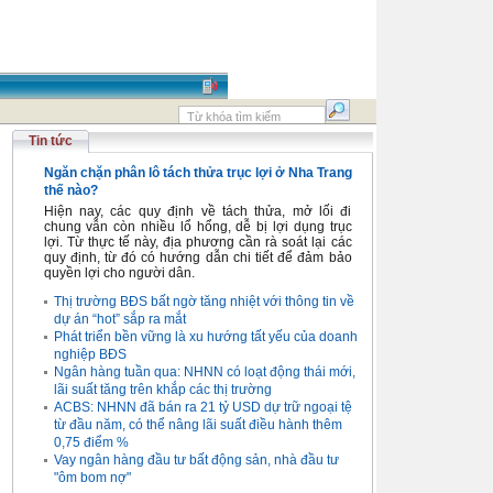
Tin tức
Ngăn chặn phân lô tách thửa trục lợi ở Nha Trang
thế nào?
Hiện nay, các quy định về tách thửa, mở lối đi
chung vẫn còn nhiều lổ hổng, dễ bị lợi dụng trục
lợi. Từ thực tế này, địa phương cần rà soát lại các
quy định, từ đó có hướng dẫn chi tiết để đảm bảo
quyền lợi cho người dân.
Thị trường BĐS bất ngờ tăng nhiệt với thông tin về
dự án “hot” sắp ra mắt
Phát triển bền vững là xu hướng tất yếu của doanh
nghiệp BĐS
Ngân hàng tuần qua: NHNN có loạt động thái mới,
lãi suất tăng trên khắp các thị trường
ACBS: NHNN đã bán ra 21 tỷ USD dự trữ ngoại tệ
từ đầu năm, có thể nâng lãi suất điều hành thêm
0,75 điểm %
Vay ngân hàng đầu tư bất động sản, nhà đầu tư
"ôm bom nợ"