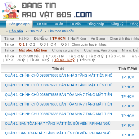
Sàn giao dịch
Tin tức
Dự án
Tư vấn
Đăng nhập
Đăng ký
Đăng 
Cần bán
Cho thuê
Tìm theo nhu cầu
Tất cả
|
Hà Nội
|
Đà Nẵng
|
TP HCM
|
Hải Phòng
|
An Giang
|
Chọn tỉnh thành kh
Tất cả
|
Q 1
|
Q 2
|
Q 3
|
Q 4
|
Q 5
|
Chọn quận huyện khác
Tất cả
|
Mặt phố, Mặt tiền
|
Chung cư ,căn hộ
|
Cửa hàng, Văn phòng
|
Nhà ở, Đất
Tất cả
|
Dưới 500 triệu
|
Từ 500 -1 tỷ
|
Từ 1 -2 tỷ
|
Từ 2 -3 tỷ
|
Từ 3 – 5 tỷ
|
Từ 5 –
|
Từ 20 - 30 tỷ
|
Từ 30 - 40 tỷ
|
Từ 40 - 60 tỷ
|
Trên 60 tỷ
Tiêu đề
Tỉnh /T.Phố
QUẬN 1: CHÍNH CHỦ 0938676685 BÁN NHÀ 3 TẦNG MẶT TIỀN PHỐ
TP HCM
...
QUẬN 1: CHÍNH CHỦ 0938676685 BÁN NHÀ 3 TẦNG MẶT TIỀN PHỐ
TP HCM
...
QUẬN 1: CHÍNH CHỦ 0938676685 BÁN TÒA NHÀ 7 TẦNG MẶT TIỀN
TP HCM
...
QUẬN 1: CHÍNH CHỦ 0938676685 BÁN TÒA NHÀ 7 TẦNG MẶT TIỀN
TP HCM
...
QUẬN 1: CHÍNH CHỦ 0938676685 BÁN TÒA NHÀ 7 TẦNG MẶT TIỀN
TP HCM
...
QUẬN 1: BÁN TÒA NHÀ 7 TẦNG MẶT TIỀN BÙI VIỆN, P.PHẠM NGŨ
TP HCM
...
QUẬN 1: BÁN TÒA NHÀ 7 TẦNG MẶT TIỀN BÙI VIỆN, P.PHẠM NGŨ
TP HCM
...