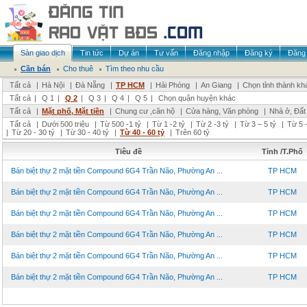
Sàn giao dịch
Tin tức
Dự án
Tư vấn
Đăng nhập
Đăng ký
Đăng 
Cần bán
Cho thuê
Tìm theo nhu cầu
Tất cả
|
Hà Nội
|
Đà Nẵng
|
TP HCM
|
Hải Phòng
|
An Giang
|
Chọn tỉnh thành kh
Tất cả
|
Q 1
|
Q 2
|
Q 3
|
Q 4
|
Q 5
|
Chọn quận huyện khác
Tất cả
|
Mặt phố, Mặt tiền
|
Chung cư ,căn hộ
|
Cửa hàng, Văn phòng
|
Nhà ở, Đất
Tất cả
|
Dưới 500 triệu
|
Từ 500 -1 tỷ
|
Từ 1 -2 tỷ
|
Từ 2 -3 tỷ
|
Từ 3 – 5 tỷ
|
Từ 5 –
|
Từ 20 - 30 tỷ
|
Từ 30 - 40 tỷ
|
Từ 40 - 60 tỷ
|
Trên 60 tỷ
Tiêu đề
Tỉnh /T.Phố
Bán biệt thự 2 mặt tiền Compound 6G4 Trần Não, Phường An ...
TP HCM
Bán biệt thự 2 mặt tiền Compound 6G4 Trần Não, Phường An ...
TP HCM
Bán biệt thự 2 mặt tiền Compound 6G4 Trần Não, Phường An ...
TP HCM
Bán biệt thự 2 mặt tiền Compound 6G4 Trần Não, Phường An ...
TP HCM
Bán biệt thự 2 mặt tiền Compound 6G4 Trần Não, Phường An ...
TP HCM
Bán biệt thự 2 mặt tiền Compound 6G4 Trần Não, Phường An ...
TP HCM