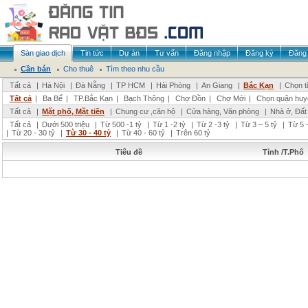
Sàn giao dịch
Tin tức
Dự án
Tư vấn
Đăng nhập
Đăng ký
Đăng 
Cần bán
Cho thuê
Tìm theo nhu cầu
Tất cả
|
Hà Nội
|
Đà Nẵng
|
TP HCM
|
Hải Phòng
|
An Giang
|
Bắc Kạn
|
Chọn t
Tất cả
|
Ba Bể
|
TP.Bắc Kạn
|
Bạch Thông
|
Chợ Đồn
|
Chợ Mới
|
Chọn quận huy
Tất cả
|
Mặt phố, Mặt tiền
|
Chung cư ,căn hộ
|
Cửa hàng, Văn phòng
|
Nhà ở, Đất
Tất cả
|
Dưới 500 triệu
|
Từ 500 -1 tỷ
|
Từ 1 -2 tỷ
|
Từ 2 -3 tỷ
|
Từ 3 – 5 tỷ
|
Từ 5 –
|
Từ 20 - 30 tỷ
|
Từ 30 - 40 tỷ
|
Từ 40 - 60 tỷ
|
Trên 60 tỷ
Tiêu đề
Tỉnh /T.Phố