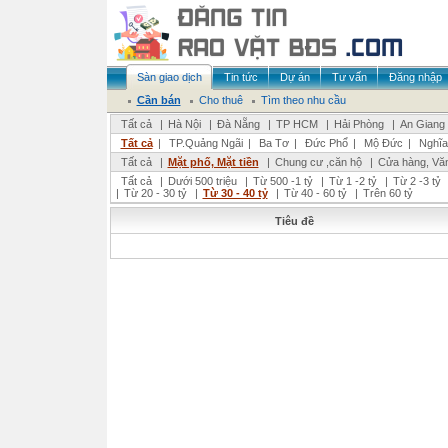
Sàn giao dịch
Tin tức
Dự án
Tư vấn
Đăng nhập
Cần bán
Cho thuê
Tìm theo nhu cầu
Tất cả
|
Hà Nội
|
Đà Nẵng
|
TP HCM
|
Hải Phòng
|
An Giang
Tất cả
|
TP.Quảng Ngãi
|
Ba Tơ
|
Đức Phổ
|
Mộ Đức
|
Nghĩa
Tất cả
|
Mặt phố, Mặt tiền
|
Chung cư ,căn hộ
|
Cửa hàng, Vă
Tất cả
|
Dưới 500 triệu
|
Từ 500 -1 tỷ
|
Từ 1 -2 tỷ
|
Từ 2 -3 tỷ
|
Từ 20 - 30 tỷ
|
Từ 30 - 40 tỷ
|
Từ 40 - 60 tỷ
|
Trên 60 tỷ
Tiêu đề