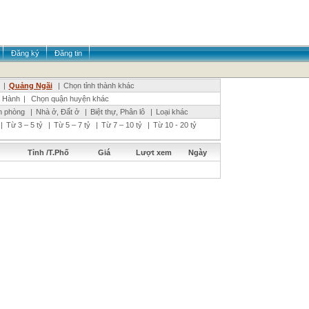
Đăng ký
Đăng tin
|
Quảng Ngãi
|
Chọn tỉnh thành khác
 Hành
|
Chọn quận huyện khác
n phòng
|
Nhà ở, Đất ở
|
Biệt thự, Phân lô
|
Loại khác
|
Từ 3 – 5 tỷ
|
Từ 5 – 7 tỷ
|
Từ 7 – 10 tỷ
|
Từ 10 - 20 tỷ
Tỉnh /T.Phố
Giá
Lượt xem
Ngày