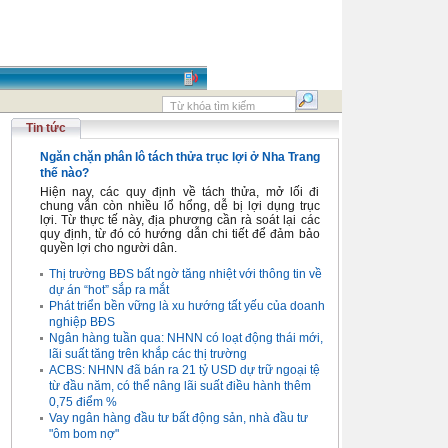
Tin tức
Ngăn chặn phân lô tách thửa trục lợi ở Nha Trang
thế nào?
Hiện nay, các quy định về tách thửa, mở lối đi
chung vẫn còn nhiều lổ hổng, dễ bị lợi dụng trục
lợi. Từ thực tế này, địa phương cần rà soát lại các
quy định, từ đó có hướng dẫn chi tiết để đảm bảo
quyền lợi cho người dân.
Thị trường BĐS bất ngờ tăng nhiệt với thông tin về
dự án “hot” sắp ra mắt
Phát triển bền vững là xu hướng tất yếu của doanh
nghiệp BĐS
Ngân hàng tuần qua: NHNN có loạt động thái mới,
lãi suất tăng trên khắp các thị trường
ACBS: NHNN đã bán ra 21 tỷ USD dự trữ ngoại tệ
từ đầu năm, có thể nâng lãi suất điều hành thêm
0,75 điểm %
Vay ngân hàng đầu tư bất động sản, nhà đầu tư
"ôm bom nợ"