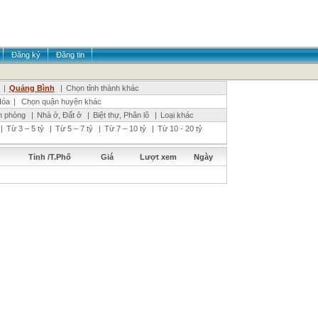
Đăng ký
Đăng tin
|
Quảng Bình
|
Chọn tỉnh thành khác
Hóa
|
Chọn quận huyện khác
n phòng
|
Nhà ở, Đất ở
|
Biệt thự, Phân lô
|
Loại khác
|
Từ 3 – 5 tỷ
|
Từ 5 – 7 tỷ
|
Từ 7 – 10 tỷ
|
Từ 10 - 20 tỷ
Tỉnh /T.Phố
Giá
Lượt xem
Ngày