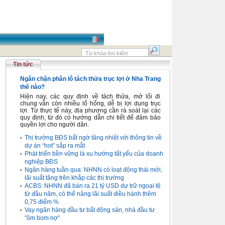
Tin tức
Ngăn chặn phân lô tách thửa trục lợi ở Nha Trang
thế nào?
Hiện nay, các quy định về tách thửa, mở lối đi
chung vẫn còn nhiều lổ hổng, dễ bị lợi dụng trục
lợi. Từ thực tế này, địa phương cần rà soát lại các
quy định, từ đó có hướng dẫn chi tiết để đảm bảo
quyền lợi cho người dân.
Thị trường BĐS bất ngờ tăng nhiệt với thông tin về
dự án “hot” sắp ra mắt
Phát triển bền vững là xu hướng tất yếu của doanh
nghiệp BĐS
Ngân hàng tuần qua: NHNN có loạt động thái mới,
lãi suất tăng trên khắp các thị trường
ACBS: NHNN đã bán ra 21 tỷ USD dự trữ ngoại tệ
từ đầu năm, có thể nâng lãi suất điều hành thêm
0,75 điểm %
Vay ngân hàng đầu tư bất động sản, nhà đầu tư
"ôm bom nợ"