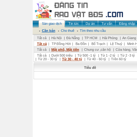
Sàn giao dịch
Tin tức
Dự án
Tư vấn
Đăng nhập
Cần bán
Cho thuê
Tìm theo nhu cầu
Tất cả
|
Hà Nội
|
Đà Nẵng
|
TP HCM
|
Hải Phòng
|
An Giang
Tất cả
|
TP.Đồng Hới
|
Ba Đồn
|
Bố Trạch
|
Lệ Thuỷ
|
Minh 
Tất cả
|
Mặt phố, Mặt tiền
|
Chung cư ,căn hộ
|
Cửa hàng, Vă
Tất cả
|
Dưới 500 triệu
|
Từ 500 -1 tỷ
|
Từ 1 -2 tỷ
|
Từ 2 -3 tỷ
|
Từ 20 - 30 tỷ
|
Từ 30 - 40 tỷ
|
Từ 40 - 60 tỷ
|
Trên 60 tỷ
Tiêu đề