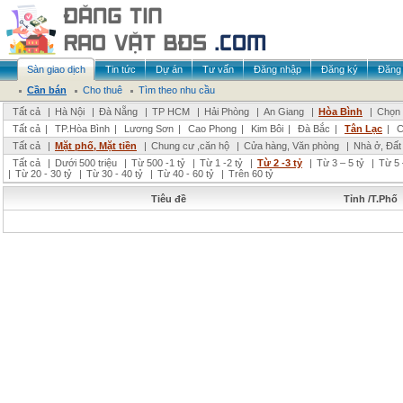
Sàn giao dịch
Tin tức
Dự án
Tư vấn
Đăng nhập
Đăng ký
Đăng 
Cần bán
Cho thuê
Tìm theo nhu cầu
Tất cả
|
Hà Nội
|
Đà Nẵng
|
TP HCM
|
Hải Phòng
|
An Giang
|
Hòa Bình
|
Chọn 
Tất cả
|
TP.Hòa Bình
|
Lương Sơn
|
Cao Phong
|
Kim Bôi
|
Đà Bắc
|
Tân Lạc
|
C
Tất cả
|
Mặt phố, Mặt tiền
|
Chung cư ,căn hộ
|
Cửa hàng, Văn phòng
|
Nhà ở, Đất
Tất cả
|
Dưới 500 triệu
|
Từ 500 -1 tỷ
|
Từ 1 -2 tỷ
|
Từ 2 -3 tỷ
|
Từ 3 – 5 tỷ
|
Từ 5 
|
Từ 20 - 30 tỷ
|
Từ 30 - 40 tỷ
|
Từ 40 - 60 tỷ
|
Trên 60 tỷ
Tiêu đề
Tỉnh /T.Phố