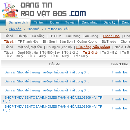
Sàn giao dịch
Tin tức
Dự án
Tư vấn
Đăng nhập
Đăng ký
Đăng 
Cần bán
Cho thuê
Tìm theo nhu cầu
Tất cả
|
Hà Nội
|
Đà Nẵng
|
TP HCM
|
Hải Phòng
|
An Giang
|
Thanh Hóa
|
Chọ
Tất cả
|
TP.Thanh Hóa
|
Bỉm Sơn
|
Sầm Sơn
|
Quảng Xương
|
Bá Thước
|
Chọn 
Tất cả
|
Mặt phố, Mặt tiền
|
Chung cư ,căn hộ
|
Cửa hàng, Văn phòng
|
Nhà ở, Đất
Tất cả
|
Dưới 500 triệu
|
Từ 500 -1 tỷ
|
Từ 1 -2 tỷ
|
Từ 2 -3 tỷ
|
Từ 3 – 5 tỷ
|
Từ 5 
|
Từ 20 - 30 tỷ
|
Từ 30 - 40 tỷ
|
Từ 40 - 60 tỷ
|
Trên 60 tỷ
Tiêu đề
Tỉnh /T.Phố
Bán căn Shop đế thương mại đẹp nhất giá tốt nhất trong 3 ...
Thanh Hóa
Bán căn Shop đế thương mại đẹp nhất giá tốt nhất trong 3 ...
Thanh Hóa
Bán căn Shop đế thương mại đẹp nhất giá tốt nhất trong 3 ...
Thanh Hóa
SHOP TMDV SENTOSA VINHOMES THANH HÓA S2.03S09 – VỊ TRÍ
Thanh Hóa
ĐẸP, ...
SHOP TMDV SENTOSA VINHOMES THANH HÓA S2.03S09 – VỊ TRÍ
Thanh Hóa
ĐẸP, ...