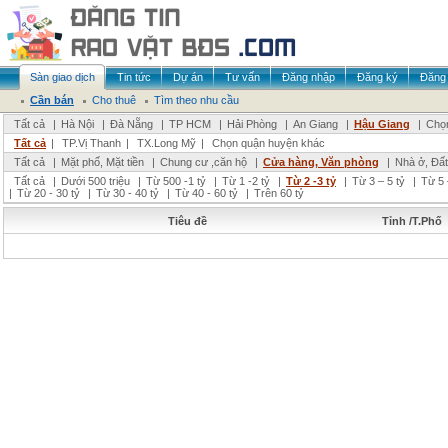
Sàn giao dịch
Tin tức
Dự án
Tư vấn
Đăng nhập
Đăng ký
Đăng 
Cần bán
Cho thuê
Tìm theo nhu cầu
Tất cả
|
Hà Nội
|
Đà Nẵng
|
TP HCM
|
Hải Phòng
|
An Giang
|
Hậu Giang
|
Chọn
Tất cả
|
TP.Vị Thanh
|
TX.Long Mỹ
|
Chọn quận huyện khác
Tất cả
|
Mặt phố, Mặt tiền
|
Chung cư ,căn hộ
|
Cửa hàng, Văn phòng
|
Nhà ở, Đất
Tất cả
|
Dưới 500 triệu
|
Từ 500 -1 tỷ
|
Từ 1 -2 tỷ
|
Từ 2 -3 tỷ
|
Từ 3 – 5 tỷ
|
Từ 5 
|
Từ 20 - 30 tỷ
|
Từ 30 - 40 tỷ
|
Từ 40 - 60 tỷ
|
Trên 60 tỷ
Tiêu đề
Tỉnh /T.Phố