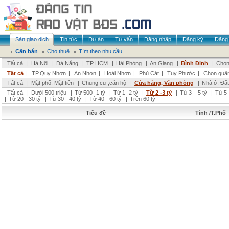
Sàn giao dịch
Tin tức
Dự án
Tư vấn
Đăng nhập
Đăng ký
Đăng 
Cần bán
Cho thuê
Tìm theo nhu cầu
Tất cả
|
Hà Nội
|
Đà Nẵng
|
TP HCM
|
Hải Phòng
|
An Giang
|
Bình Định
|
Chọn
Tất cả
|
TP.Quy Nhơn
|
An Nhơn
|
Hoài Nhơn
|
Phù Cát
|
Tuy Phước
|
Chọn quậ
Tất cả
|
Mặt phố, Mặt tiền
|
Chung cư ,căn hộ
|
Cửa hàng, Văn phòng
|
Nhà ở, Đất
Tất cả
|
Dưới 500 triệu
|
Từ 500 -1 tỷ
|
Từ 1 -2 tỷ
|
Từ 2 -3 tỷ
|
Từ 3 – 5 tỷ
|
Từ 5 
|
Từ 20 - 30 tỷ
|
Từ 30 - 40 tỷ
|
Từ 40 - 60 tỷ
|
Trên 60 tỷ
Tiêu đề
Tỉnh /T.Phố