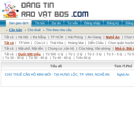
Sàn giao dịch
Tin tức
Dự án
Tư vấn
Đăng nhập
Đăng ký
Đăng 
Cần bán
Cho thuê
Tìm theo nhu cầu
Tất cả
|
Hà Nội
|
Đà Nẵng
|
TP HCM
|
Hải Phòng
|
An Giang
|
Nghệ An
|
Chọn t
Tất cả
|
TP.Vinh
|
Cửa Lò
|
Thái Hòa
|
Hoàng Mai
|
Diễn Châu
|
Chọn quận huyện
Tất cả
|
Mặt phố, Mặt tiền
|
Chung cư ,căn hộ
|
Cửa hàng, Văn phòng
|
Nhà ở, Đất 
Tất cả
|
Dưới 500 triệu
|
Từ 500 -1 tỷ
|
Từ 1 -2 tỷ
|
Từ 2 -3 tỷ
|
Từ 3 – 5 tỷ
|
Từ 5
|
Từ 20 - 30 tỷ
|
Từ 30 - 40 tỷ
|
Từ 40 - 60 tỷ
|
Trên 60 tỷ
Tiêu đề
Tỉnh /T.Phố
CHO THUÊ CĂN HỘ MINI MỚI - TẠI HƯNG LỘC, TP. VINH, NGHỆ AN
Nghệ An