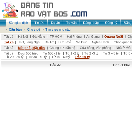
Sàn giao dịch
Tin tức
Dự án
Tư vấn
Đăng nhập
Đăng ký
Đăng 
Cần bán
Cho thuê
Tìm theo nhu cầu
Tất cả
|
Hà Nội
|
Đà Nẵng
|
TP HCM
|
Hải Phòng
|
An Giang
|
Quảng Ngãi
|
Ch
Tất cả
|
TP.Quảng Ngãi
|
Ba Tơ
|
Đức Phổ
|
Mộ Đức
|
Nghĩa Hành
|
Chọn quận 
Tất cả
|
Mặt phố, Mặt tiền
|
Chung cư ,căn hộ
|
Cửa hàng, Văn phòng
|
Nhà ở, Đất
Tất cả
|
Dưới 500 triệu
|
Từ 500 -1 tỷ
|
Từ 1 -2 tỷ
|
Từ 2 -3 tỷ
|
Từ 3 – 5 tỷ
|
Từ 5 –
|
Từ 20 - 30 tỷ
|
Từ 30 - 40 tỷ
|
Từ 40 - 60 tỷ
|
Trên 60 tỷ
Tiêu đề
Tỉnh /T.Phố