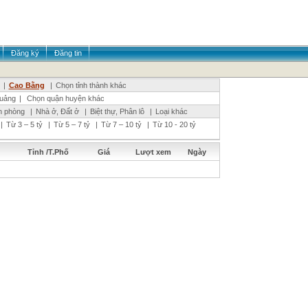
Đăng ký
Đăng tin
|
Cao Bằng
|
Chọn tỉnh thành khác
uảng
|
Chọn quận huyện khác
n phòng
|
Nhà ở, Đất ở
|
Biệt thự, Phân lô
|
Loại khác
|
Từ 3 – 5 tỷ
|
Từ 5 – 7 tỷ
|
Từ 7 – 10 tỷ
|
Từ 10 - 20 tỷ
Tỉnh /T.Phố
Giá
Lượt xem
Ngày