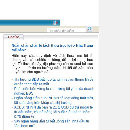
Tin tức
Ngăn chặn phân lô tách thửa trục lợi ở Nha Trang
thế nào?
Hiện nay, các quy định về tách thửa, mở lối đi
chung vẫn còn nhiều lổ hổng, dễ bị lợi dụng trục
lợi. Từ thực tế này, địa phương cần rà soát lại các
quy định, từ đó có hướng dẫn chi tiết để đảm bảo
quyền lợi cho người dân.
Thị trường BĐS bất ngờ tăng nhiệt với thông tin về
dự án “hot” sắp ra mắt
Phát triển bền vững là xu hướng tất yếu của doanh
nghiệp BĐS
Ngân hàng tuần qua: NHNN có loạt động thái mới,
lãi suất tăng trên khắp các thị trường
ACBS: NHNN đã bán ra 21 tỷ USD dự trữ ngoại tệ
từ đầu năm, có thể nâng lãi suất điều hành thêm
0,75 điểm %
Vay ngân hàng đầu tư bất động sản, nhà đầu tư
"ôm bom nợ"