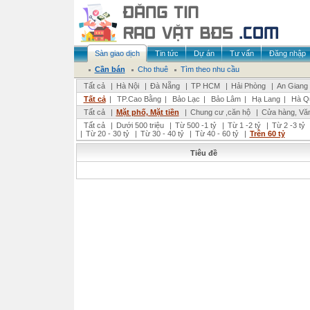
Sàn giao dịch
Tin tức
Dự án
Tư vấn
Đăng nhập
Cần bán
Cho thuê
Tìm theo nhu cầu
Tất cả
|
Hà Nội
|
Đà Nẵng
|
TP HCM
|
Hải Phòng
|
An Giang
Tất cả
|
TP.Cao Bằng
|
Bảo Lạc
|
Bảo Lâm
|
Hạ Lang
|
Hà Q
Tất cả
|
Mặt phố, Mặt tiền
|
Chung cư ,căn hộ
|
Cửa hàng, Vă
Tất cả
|
Dưới 500 triệu
|
Từ 500 -1 tỷ
|
Từ 1 -2 tỷ
|
Từ 2 -3 tỷ
|
Từ 20 - 30 tỷ
|
Từ 30 - 40 tỷ
|
Từ 40 - 60 tỷ
|
Trên 60 tỷ
Tiêu đề