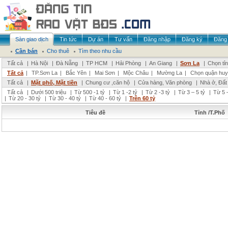
Sàn giao dịch
Tin tức
Dự án
Tư vấn
Đăng nhập
Đăng ký
Đăng 
Cần bán
Cho thuê
Tìm theo nhu cầu
Tất cả
|
Hà Nội
|
Đà Nẵng
|
TP HCM
|
Hải Phòng
|
An Giang
|
Sơn La
|
Chọn tỉ
Tất cả
|
TP.Sơn La
|
Bắc Yên
|
Mai Sơn
|
Mộc Châu
|
Mường La
|
Chọn quận huy
Tất cả
|
Mặt phố, Mặt tiền
|
Chung cư ,căn hộ
|
Cửa hàng, Văn phòng
|
Nhà ở, Đất
Tất cả
|
Dưới 500 triệu
|
Từ 500 -1 tỷ
|
Từ 1 -2 tỷ
|
Từ 2 -3 tỷ
|
Từ 3 – 5 tỷ
|
Từ 5 –
|
Từ 20 - 30 tỷ
|
Từ 30 - 40 tỷ
|
Từ 40 - 60 tỷ
|
Trên 60 tỷ
Tiêu đề
Tỉnh /T.Phố